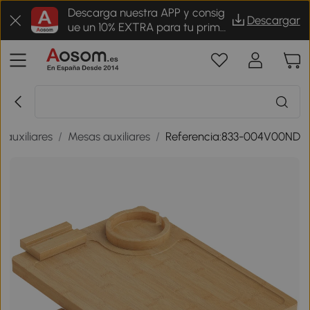
Descarga nuestra APP y consig
Descargar
ue un 10% EXTRA para tu prime
r pedido
 auxiliares
/
Mesas auxiliares
/
Referencia:833-004V00ND