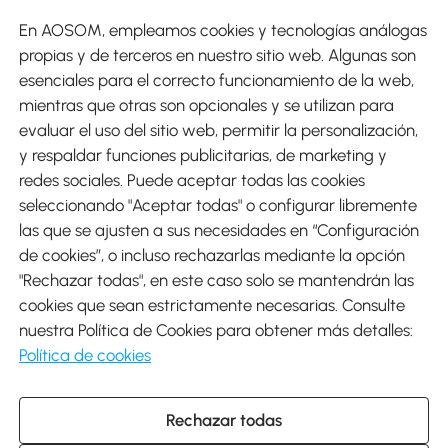
En AOSOM, empleamos cookies y tecnologías análogas
Métodos de Pago
propias y de terceros en nuestro sitio web. Algunas son
esenciales para el correcto funcionamiento de la web,
mientras que otras son opcionales y se utilizan para
evaluar el uso del sitio web, permitir la personalización,
y respaldar funciones publicitarias, de marketing y
Envíos
redes sociales. Puede aceptar todas las cookies
seleccionando "Aceptar todas" o configurar libremente
las que se ajusten a sus necesidades en “Configuración
de cookies”, o incluso rechazarlas mediante la opción
"Rechazar todas", en este caso solo se mantendrán las
Descargar Aosom App
cookies que sean estrictamente necesarias. Consulte
nuestra Política de Cookies para obtener más detalles:
Google Play
Política de cookies
Rechazar todas
931 29 45 12 (L-V de 8:30 a 17:30h)