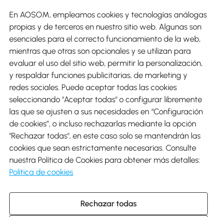
En AOSOM, empleamos cookies y tecnologías análogas
Métodos de Pago
propias y de terceros en nuestro sitio web. Algunas son
esenciales para el correcto funcionamiento de la web,
mientras que otras son opcionales y se utilizan para
evaluar el uso del sitio web, permitir la personalización,
y respaldar funciones publicitarias, de marketing y
Envíos
redes sociales. Puede aceptar todas las cookies
seleccionando "Aceptar todas" o configurar libremente
las que se ajusten a sus necesidades en “Configuración
de cookies”, o incluso rechazarlas mediante la opción
"Rechazar todas", en este caso solo se mantendrán las
Descargar Aosom App
cookies que sean estrictamente necesarias. Consulte
nuestra Política de Cookies para obtener más detalles:
Google Play
Política de cookies
Rechazar todas
931 29 45 12 (L-V de 8:30 a 17:30h)