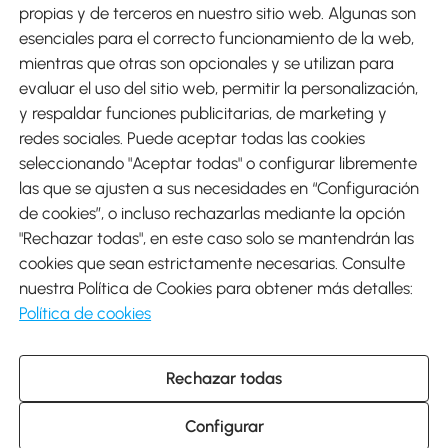
Métodos de Pago
propias y de terceros en nuestro sitio web. Algunas son
esenciales para el correcto funcionamiento de la web,
mientras que otras son opcionales y se utilizan para
evaluar el uso del sitio web, permitir la personalización,
y respaldar funciones publicitarias, de marketing y
Envíos
redes sociales. Puede aceptar todas las cookies
seleccionando "Aceptar todas" o configurar libremente
las que se ajusten a sus necesidades en “Configuración
de cookies”, o incluso rechazarlas mediante la opción
"Rechazar todas", en este caso solo se mantendrán las
Descargar Aosom App
cookies que sean estrictamente necesarias. Consulte
nuestra Política de Cookies para obtener más detalles:
Google Play
Política de cookies
Rechazar todas
931 29 45 12 (L-V de 8:30 a 17:30h)
atencioncliente@aosom.es
Configurar
C/ Roc Gros, nº 15. 08550 Els Hostalets de Balenyà (Barcelona),