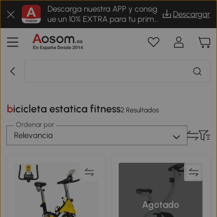
Descarga nuestra APP y consig
Descargar
ue un 10% EXTRA para tu prime
r pedido
bicicleta estatica fitness
2 Resultados
Ordenar por
Relevancia
Agotado