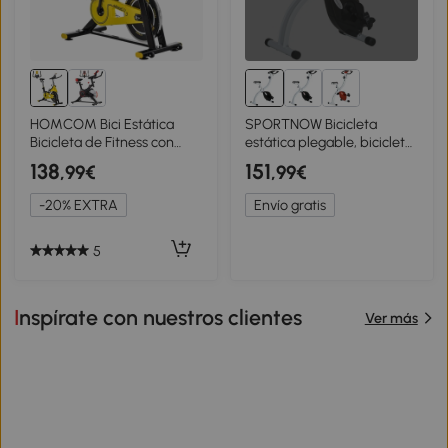
HOMCOM Bici Estática
SPORTNOW Bicicleta
Bicicleta de Fitness con
estática plegable, bicicleta
Resistencia Regulable
de fitness, 8 niveles de
138
151
,99€
,99€
Pantalla LCD Ruedas
resistencia magnética,
Manillar y Asiento Ajustable
asiento ajustable, pantalla
-20% EXTRA
Envío gratis
Amarillo
LCD, Blanco
5
Inspírate con nuestros clientes
Ver más