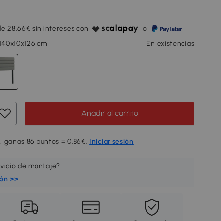
e 28,66€ sin intereses con
o
 140x10x126 cm
En existencias
Añadir al carrito
, ganas 86 puntos = 0,86€.
Iniciar sesión
rvicio de montaje?
ión >>