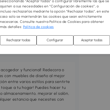
seleccionando "Aceptar todas" o configurar libremente las que se
ajusten a sus necesidades en “Configuración de cookies”, o
incluso rechazarlas mediante la opción "Rechazar todas", en este
caso solo se mantendrán las cookies que sean estrictamente
necesarias. Consulte nuestra Política de Cookies para obtener
más detalles:
Política de cookies
Rechazar todas
Configurar
Aceptar todas
 acogedor y funcional! Redecora o
res con muebles de diseño al mejor
ión entre varios estilos para sentirte
 toque a tu hogar! Puedes hacer tu
o almacenamiento, mejorar el salón,
ualquier estancia que necesites con