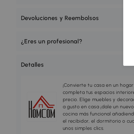
Devoluciones y Reembolsos
¿Eres un profesional?
Detalles
¡Convierte tu casa en un hogar
completa tus espacios interio
precio. Elige muebles y decorac
a gusto en casa ¡dale un nuevo
cocina más funcional añadiend
el recibidor, el dormitorio o c
unos simples clics.