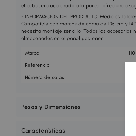
el cabecero acolchado a la pared, ofreciendo se
- INFORMACIÓN DEL PRODUCTO: Medidas totales
Compatible con marcos de cama de 135 cm y 140
necesita montaje sencillo. Todos los accesorios 
almacenados en el panel posterior
Marca
H
Referencia
83
Número de cajas
1
Pesos y Dimensiones
Características