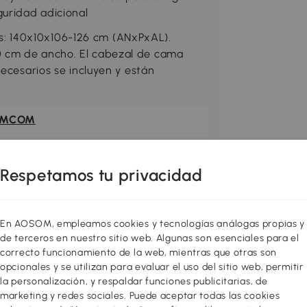
guridad adicional
: 140x10x106-126 cm (ANxPxAL).
 cm de ancho. El cabezal de cama
necesarios se incluyen y están
OMCOM
D-167V00GY
Respetamos tu privacidad
En AOSOM, empleamos cookies y tecnologías análogas propias y
de terceros en nuestro sitio web. Algunas son esenciales para el
correcto funcionamiento de la web, mientras que otras son
opcionales y se utilizan para evaluar el uso del sitio web, permitir
la personalización, y respaldar funciones publicitarias, de
marketing y redes sociales. Puede aceptar todas las cookies