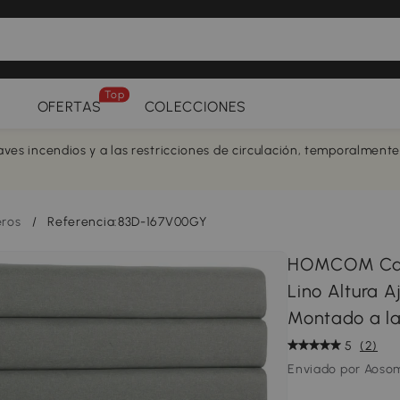
Top
OFERTAS
COLECCIONES
aves incendios y a las restricciones de circulación, temporalment
ros
/
Referencia:83D-167V00GY
HOMCOM Cab
Lino Altura A
Montado a la
5
(2)
Enviado por Aoso