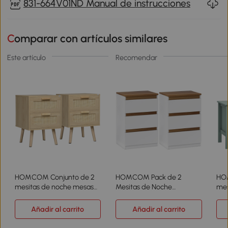
831-664V01ND Manual de instrucciones
Comparar con artículos similares
Este artículo
Recomendar
HOMCOM Conjunto de 2
HOMCOM Pack de 2
HO
mesitas de noche mesas
Mesitas de Noche
mes
auxiliares 2 cajones
Estrechas de 3 Cajones
caj
fachadas de mimbre estilo
Cajoneras para Salón
abi
Añadir al carrito
Añadir al carrito
bohemio 40x40x56 cm
Pasillo 40x30x59,5 cm
ver
natural
Blanco