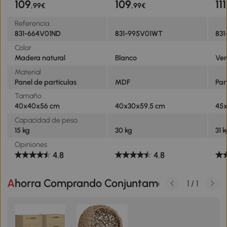
109
109
111
,99€
,99€
Referencia
831-664V01ND
831-995V01WT
831
Color
Madera natural
Blanco
Ve
Material
Panel de partículas
MDF
Par
Tamaño
40x40x56 cm
40x30x59.5 cm
45
Capacidad de peso
15 kg
30 kg
31 
Opiniones
4.8
4.8
Ahorra Comprando Conjuntamente
1
/
1