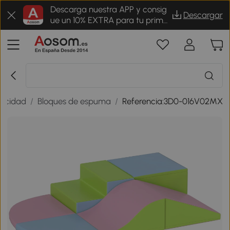
Descarga nuestra APP y consig
Descargar
ue un 10% EXTRA para tu prime
r pedido
ricidad
/
Bloques de espuma
/
Referencia:3D0-016V02MX