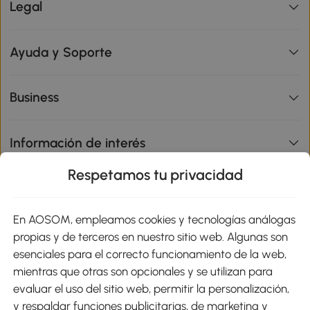
Legal
Ayuda y Soporte
Business
Información de interés
Respetamos tu privacidad
sitio
En AOSOM, empleamos cookies y tecnologías análogas
Métodos de Pago
propias y de terceros en nuestro sitio web. Algunas son
esenciales para el correcto funcionamiento de la web,
mientras que otras son opcionales y se utilizan para
evaluar el uso del sitio web, permitir la personalización,
y respaldar funciones publicitarias, de marketing y