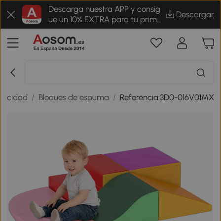
Descarga nuestra APP y consig
Descargar
ue un 10% EXTRA para tu prime
r pedido
tricidad
/
Bloques de espuma
/
Referencia:3D0-016V01MX