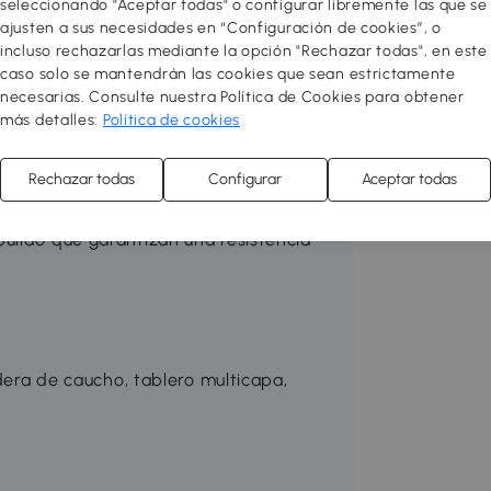
seleccionando "Aceptar todas" o configurar libremente las que se
ajusten a sus necesidades en “Configuración de cookies”, o
nte hacia adelante y hacia atrás (10°
incluso rechazarlas mediante la opción "Rechazar todas", en este
caso solo se mantendrán las cookies que sean estrictamente
s para mayor comodidad
necesarias. Consulte nuestra Política de Cookies para obtener
oporte completo
más detalles:
Política de cookies
a siesta, leer y ver la televisión
cuyo forro es extraíble para facilitar la
Rechazar todas
Configurar
Aceptar todas
ones
ulido que garantizan una resistencia
adera de caucho, tablero multicapa,