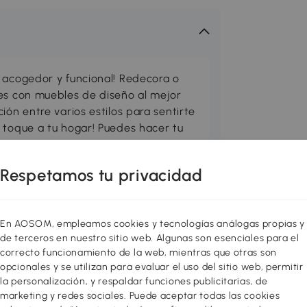
 acogedor y funcional! Redecora o
res con muebles de diseño al mejor
ión entre varios estilos para sentirte
 toque a tu hogar! Puedes hacer tu
o almacenamiento, mejorar el salón,
ualquier estancia que necesites con
Respetamos tu privacidad
, cuando sopla una suave brisa, anhelas
En AOSOM, empleamos cookies y tecnologías análogas propias y
n estado de calma y armonía con la
de terceros en nuestro sitio web. Algunas son esenciales para el
porciona comodidad y cojines
correcto funcionamiento de la web, mientras que otras son
opcionales y se utilizan para evaluar el uso del sitio web, permitir
oyan tu cuerpo. ¡Esta butaca Relax de
la personalización, y respaldar funciones publicitarias, de
n dulce sueño!
marketing y redes sociales. Puede aceptar todas las cookies