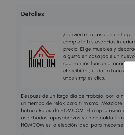
Detalles
¡Convierte tu casa en un hogar
completa tus espacios interio
precio. Elige muebles y decorac
a gusto en casa ¡dale un nuevo
cocina más funcional añadiend
el recibidor, el dormitorio o c
unos simples clics.
Después de un largo día de trabajo, por la noche
un tiempo de relax para ti mismo. Mézclate en u
butaca Relax de HOMCOM. El amplio asiento pro
acolchados, apoyabrazos y un respaldo firme ap
HOMCOM es la elección ideal para mecerse en u