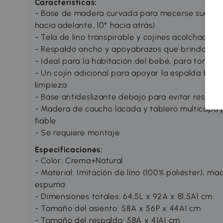
Características:
- Base de madera curvada para mecerse suaveme
hacia adelante, 10° hacia atrás)
- Tela de lino transpirable y cojines acolchado
- Respaldo ancho y apoyabrazos que brindan s
- Ideal para la habitación del bebé, para tomar un
- Un cojín adicional para apoyar la espalda baja, 
limpieza
- Base antideslizante debajo para evitar resbal
- Madera de caucho lacada y tablero multicapa p
fiable
- Se requiere montaje
Especificaciones:
- Color: Crema+Natural
- Material: Imitación de lino (100% poliéster), m
espuma
- Dimensiones totales: 64,5L x 92A x 81,5Al cm
- Tamaño del asiento: 58A x 56P x 44Al cm
- Tamaño del respaldo: 58A x 41Al cm