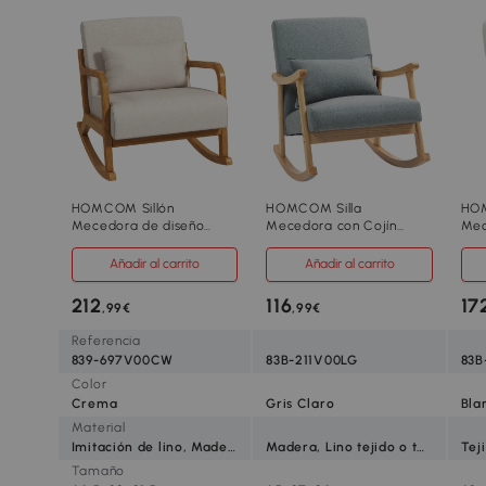
HOMCOM Sillón
HOMCOM Silla
HOM
Mecedora de diseño
Mecedora con Cojín
Mec
retro madera de caucho
Lumbar Respaldo Amplio
pel
64,5x92x81 5 cm Beige +
y Base de Madera para
gru
Añadir al carrito
Añadir al carrito
Marrón
Salón o Dormitorio
ant
65x87x84 cm Gris Claro
Cr
212
116
17
,99€
,99€
Referencia
839-697V00CW
83B-211V00LG
83
Color
Crema
Gris Claro
Bla
Material
Imitación de lino, Madera de caucho, Tablero multicapa, Espuma
Madera, Lino tejido o tela (100% poliéster), Espuma, Madera de caucho
Tamaño