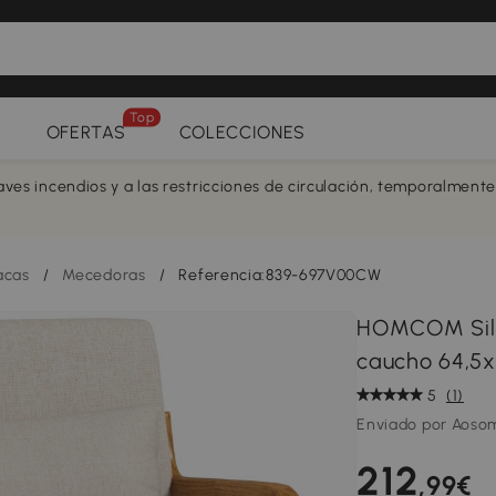
Top
OFERTAS
COLECCIONES
aves incendios y a las restricciones de circulación, temporalment
acas
/
Mecedoras
/
Referencia:839-697V00CW
HOMCOM Sill
caucho 64,5x
5
(1)
Enviado por Aoso
212
,99€