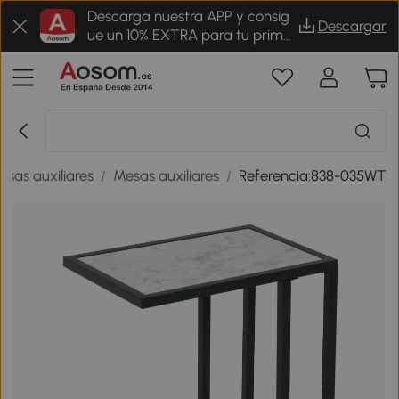
Descarga nuestra APP y consig
Descargar
ue un 10% EXTRA para tu prime
r pedido
sas auxiliares
/
Mesas auxiliares
/
Referencia:838-035WT