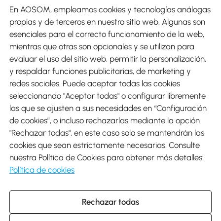
En AOSOM, empleamos cookies y tecnologías análogas
Métodos de Pago
propias y de terceros en nuestro sitio web. Algunas son
esenciales para el correcto funcionamiento de la web,
mientras que otras son opcionales y se utilizan para
evaluar el uso del sitio web, permitir la personalización,
y respaldar funciones publicitarias, de marketing y
Envíos
redes sociales. Puede aceptar todas las cookies
seleccionando "Aceptar todas" o configurar libremente
las que se ajusten a sus necesidades en “Configuración
de cookies”, o incluso rechazarlas mediante la opción
"Rechazar todas", en este caso solo se mantendrán las
Descargar Aosom App
cookies que sean estrictamente necesarias. Consulte
nuestra Política de Cookies para obtener más detalles:
Google Play
Política de cookies
Rechazar todas
931 29 45 12 (L-V de 8:30 a 17:30h)
atencioncliente@aosom.es