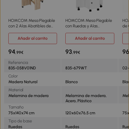
HOMCOM Mesa Plegable
HOMCOM Mesa Plegable
HO
con 2 Alas Abatibles de
con Ruedas y Alas
de 
Madera 2 Estantes y
Abatibles Mesa Auxiliar
Ala
Ruedas para Cocina
Multifuncional con
par
Añadir al carrito
Añadir al carrito
Comedor 75x140x74 cm
Almacenaje 120x60x76,5
75x
Madera Natural
cm Blanco
94
93
9
,99€
,99€
Referencia
835-058V01ND
835-679WT
02-
Color
Madera Natural
Blanco
Bla
Material
Melamina de madera
Melamina de madera,
Me
Acero, Plástico
Tamaño
75x140x74 cm
120x60x76,5 cm
75
Tipo de base
Ruedas
Ruedas
Ru