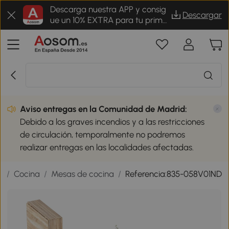
Descarga nuestra APP y consig
Descargar
ue un 10% EXTRA para tu prime
r pedido
Aviso entregas en la Comunidad de Madrid:
Debido a los graves incendios y a las restricciones
de circulación, temporalmente no podremos
realizar entregas en las localidades afectadas.
r
/
Cocina
/
Mesas de cocina
/
Referencia:835-058V01ND