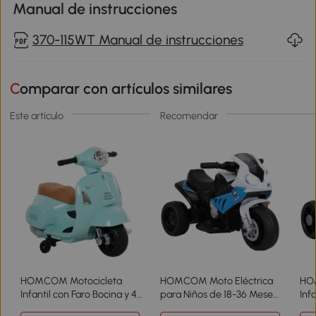
Manual de instrucciones
370-115WT Manual de instrucciones
Comparar con artículos similares
Este artículo
Recomendar
HOMCOM Motocicleta
HOMCOM Moto Eléctrica
HO
Infantil con Faro Bocina y 4
para Niños de 18-36 Meses
Inf
Ruedas Moto Eléctrica
con Licencia BMW S1000RR
Bat