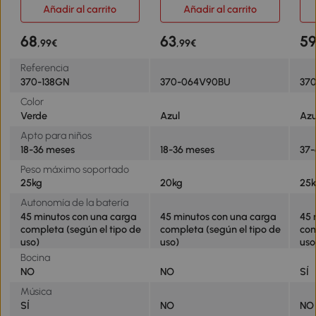
Vespa para Niños con
con Velocidad 2,5 km/h
Fun
Añadir al carrito
Añadir al carrito
Licencia 66,5x38x52 cm
Carga 20 kg 66x37x44 cm
Boc
Verde
Azul
Neg
68
63
5
,99€
,99€
Referencia
370-138GN
370-064V90BU
37
Color
Verde
Azul
Azu
Apto para niños
18-36 meses
18-36 meses
37-
Peso máximo soportado
25kg
20kg
25
Autonomía de la batería
45 minutos con una carga
45 minutos con una carga
45 
completa (según el tipo de
completa (según el tipo de
com
uso)
uso)
uso
Bocina
NO
NO
SÍ
Música
SÍ
NO
NO