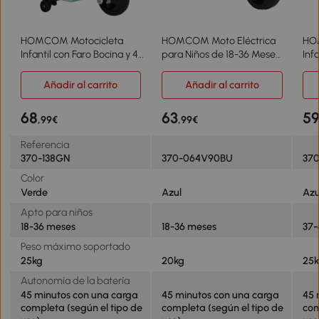
HOMCOM Motocicleta
HOMCOM Moto Eléctrica
HO
Infantil con Faro Bocina y 4
para Niños de 18-36 Meses
Inf
Ruedas Moto Eléctrica
con Licencia BMW S1000RR
Bat
Vespa para Niños con
con Velocidad 2,5 km/h
Fun
Añadir al carrito
Añadir al carrito
Licencia 66,5x38x52 cm
Carga 20 kg 66x37x44 cm
Boc
Verde
Azul
Neg
68
63
5
,99€
,99€
Referencia
370-138GN
370-064V90BU
37
Color
Verde
Azul
Azu
Apto para niños
18-36 meses
18-36 meses
37-
Peso máximo soportado
25kg
20kg
25
Autonomía de la batería
45 minutos con una carga
45 minutos con una carga
45 
completa (según el tipo de
completa (según el tipo de
com