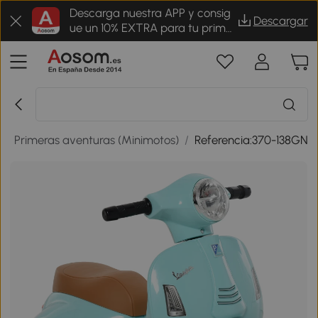
Descarga nuestra APP y consig
Descargar
ue un 10% EXTRA para tu prime
r pedido
/
Primeras aventuras (Minimotos)
/
Referencia:370-138GN