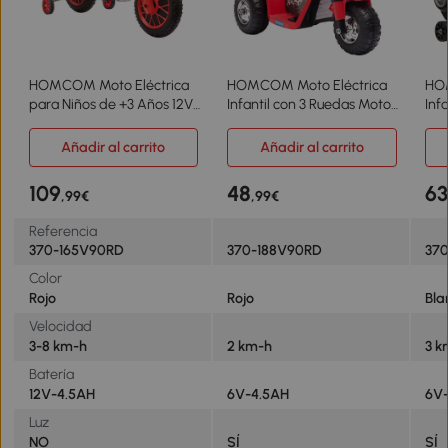
HOMCOM Moto Eléctrica
HOMCOM Moto Eléctrica
HO
para Niños de +3 Años 12V
Infantil con 3 Ruedas Moto
Inf
Moto de Juguete Infantil
Eléctrica para Niños de 18-
Boc
con 2 Ruedas de Equilibrio
36 Meses Triciclo a Batería
par
Añadir al carrito
Añadir al carrito
Velocidad 3-8 km/h
6V con Faro Bocina
86x
Arranque Suave
72x57x56 cm Rojo
Bla
109
48
6
,99€
,99€
106,5x51,5x68 cm Rojo
Referencia
370-165V90RD
370-188V90RD
37
Color
Rojo
Rojo
Bla
Velocidad
3-8 km-h
2 km-h
3 k
Batería
12V-4.5AH
6V-4.5AH
6V
Luz
NO
SÍ
SÍ