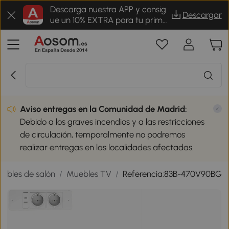
Descarga nuestra APP y consig
Descargar
ue un 10% EXTRA para tu prime
r pedido
Aviso entregas en la Comunidad de Madrid:
Debido a los graves incendios y a las restricciones
de circulación, temporalmente no podremos
realizar entregas en las localidades afectadas.
ebles de salón
/
Muebles TV
/
Referencia:83B-470V90BG