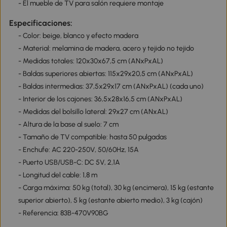
- El mueble de TV para salón requiere montaje
Especificaciones:
- Color: beige, blanco y efecto madera
- Material: melamina de madera, acero y tejido no tejido
- Medidas totales: 120x30x67,5 cm (ANxPxAL)
- Baldas superiores abiertas: 115x29x20,5 cm (ANxPxAL)
- Baldas intermedias: 37,5x29x17 cm (ANxPxAL) (cada uno)
- Interior de los cajones: 36,5x28x16,5 cm (ANxPxAL)
- Medidas del bolsillo lateral: 29x27 cm (ANxAL)
- Altura de la base al suelo: 7 cm
- Tamaño de TV compatible: hasta 50 pulgadas
- Enchufe: AC 220-250V, 50/60Hz, 15A
- Puerto USB/USB-C: DC 5V, 2,1A
- Longitud del cable: 1,8 m
- Carga máxima: 50 kg (total), 30 kg (encimera), 15 kg (estante
superior abierto), 5 kg (estante abierto medio), 3 kg (cajón)
- Referencia: 83B-470V90BG