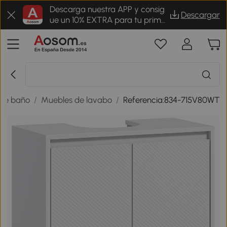
Descarga nuestra APP y consig
Descargar
ue un 10% EXTRA para tu prime
r pedido
de baño
/
Muebles de lavabo
/
Referencia:834-715V80WT