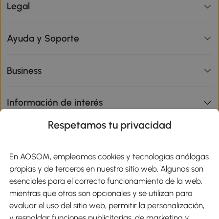
Legal
Ayuda y Soporte
Business
Información de interés
Respetamos tu privacidad
sitio
En AOSOM, empleamos cookies y tecnologías análogas
Métodos de Pago
propias y de terceros en nuestro sitio web. Algunas son
esenciales para el correcto funcionamiento de la web,
mientras que otras son opcionales y se utilizan para
evaluar el uso del sitio web, permitir la personalización,
y respaldar funciones publicitarias, de marketing y