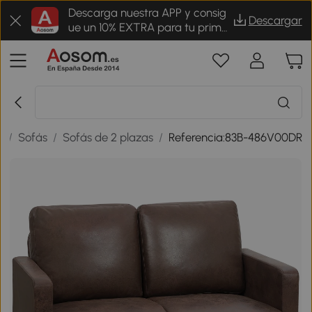
Descarga nuestra APP y consig
Descargar
ue un 10% EXTRA para tu prime
r pedido
s
/
Sofás
/
Sofás de 2 plazas
/
Referencia:83B-486V00DR