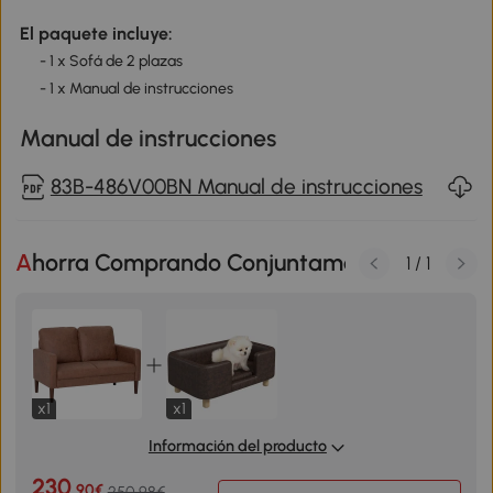
El paquete incluye:
- 1 x Sofá de 2 plazas
- 1 x Manual de instrucciones
Manual de instrucciones
83B-486V00BN Manual de instrucciones
Ahorra Comprando Conjuntamente
1
/
1
x1
x1
Información del producto
230
,90€
250,98€