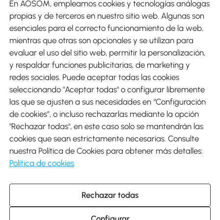
En AOSOM, empleamos cookies y tecnologías análogas
Métodos de Pago
propias y de terceros en nuestro sitio web. Algunas son
esenciales para el correcto funcionamiento de la web,
mientras que otras son opcionales y se utilizan para
evaluar el uso del sitio web, permitir la personalización,
y respaldar funciones publicitarias, de marketing y
Envíos
redes sociales. Puede aceptar todas las cookies
seleccionando "Aceptar todas" o configurar libremente
las que se ajusten a sus necesidades en “Configuración
de cookies”, o incluso rechazarlas mediante la opción
"Rechazar todas", en este caso solo se mantendrán las
Descargar Aosom App
cookies que sean estrictamente necesarias. Consulte
nuestra Política de Cookies para obtener más detalles:
Google Play
Política de cookies
Rechazar todas
931 29 45 12 (L-V de 8:30 a 17:30h)
atencioncliente@aosom.es
Configurar
C/ Roc Gros, nº 15. 08550 Els Hostalets de Balenyà (Barcelona),