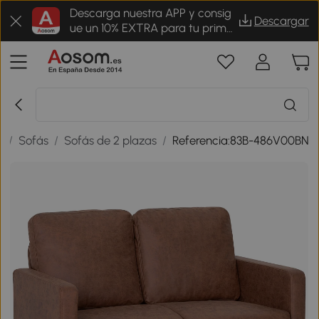
Descarga nuestra APP y consig
Descargar
ue un 10% EXTRA para tu prime
r pedido
s
/
Sofás
/
Sofás de 2 plazas
/
Referencia:83B-486V00BN