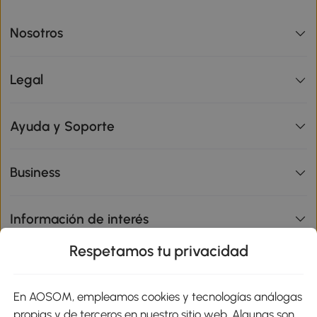
Nosotros
Legal
Ayuda y Soporte
Business
Información de interés
Respetamos tu privacidad
sitio
En AOSOM, empleamos cookies y tecnologías análogas
Métodos de Pago
propias y de terceros en nuestro sitio web. Algunas son