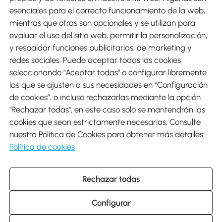
esenciales para el correcto funcionamiento de la web,
mientras que otras son opcionales y se utilizan para
evaluar el uso del sitio web, permitir la personalización,
y respaldar funciones publicitarias, de marketing y
Envíos
redes sociales. Puede aceptar todas las cookies
seleccionando "Aceptar todas" o configurar libremente
las que se ajusten a sus necesidades en “Configuración
de cookies”, o incluso rechazarlas mediante la opción
"Rechazar todas", en este caso solo se mantendrán las
Descargar Aosom App
cookies que sean estrictamente necesarias. Consulte
nuestra Política de Cookies para obtener más detalles:
Google Play
Política de cookies
Rechazar todas
931 29 45 12 (L-V de 8:30 a 17:30h)
atencioncliente@aosom.es
Configurar
C/ Roc Gros, nº 15. 08550 Els Hostalets de Balenyà (Barcelona),
España