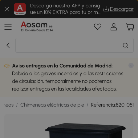
Descarga nuestra APP y consig
Descargar
ue un 10% EXTRA para tu prime
r pedido
Aviso entregas en la Comunidad de Madrid:
Debido a los graves incendios y a las restricciones
de circulación, temporalmente no podremos
realizar entregas en las localidades afectadas.
eneas
/
Chimeneas eléctricas de pie
/
Referencia:820-051