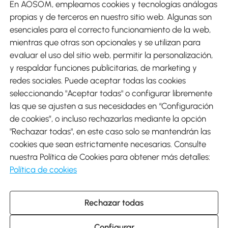
En AOSOM, empleamos cookies y tecnologías análogas
Métodos de Pago
propias y de terceros en nuestro sitio web. Algunas son
esenciales para el correcto funcionamiento de la web,
mientras que otras son opcionales y se utilizan para
evaluar el uso del sitio web, permitir la personalización,
y respaldar funciones publicitarias, de marketing y
Envíos
redes sociales. Puede aceptar todas las cookies
seleccionando "Aceptar todas" o configurar libremente
las que se ajusten a sus necesidades en “Configuración
de cookies”, o incluso rechazarlas mediante la opción
"Rechazar todas", en este caso solo se mantendrán las
Descargar Aosom App
cookies que sean estrictamente necesarias. Consulte
nuestra Política de Cookies para obtener más detalles:
Google Play
Política de cookies
Rechazar todas
931 29 45 12 (L-V de 8:30 a 17:30h)
atencioncliente@aosom.es
Configurar