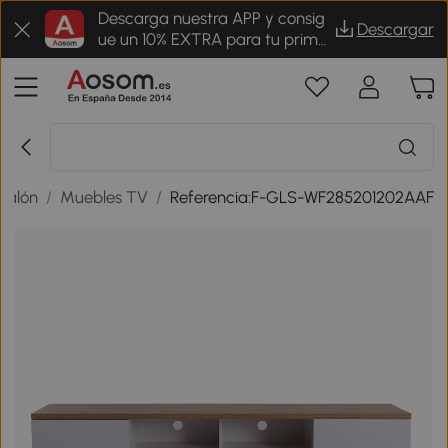
Descarga nuestra APP y consig
Descargar
ue un 10% EXTRA para tu prime
r pedido
salón
/
Muebles TV
/
Referencia:F-GLS-WF285201202AAF