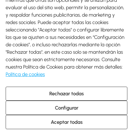
evaluar el uso del sitio web, permitir la personalización,
y respaldar funciones publicitarias, de marketing y
Envíos
redes sociales. Puede aceptar todas las cookies
seleccionando "Aceptar todas" o configurar libremente
las que se ajusten a sus necesidades en “Configuración
de cookies”, o incluso rechazarlas mediante la opción
"Rechazar todas", en este caso solo se mantendrán las
Descargar Aosom App
cookies que sean estrictamente necesarias. Consulte
nuestra Política de Cookies para obtener más detalles:
Google Play
Política de cookies
Rechazar todas
931 29 45 12 (L-V de 8:30 a 17:30h)
atencioncliente@aosom.es
Configurar
C/ Roc Gros, nº 15. 08550 Els Hostalets de Balenyà (Barcelona),
España
© 2014-2026 SPANISH AOSOM, S.L (NIF: B66295775) Todos los
Aceptar todas
derechos reservados.