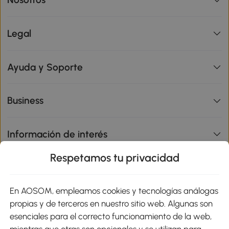
Legal
Ayuda y Soporte
Business
Información de interés
Respetamos tu privacidad
sitio
En AOSOM, empleamos cookies y tecnologías análogas
Métodos de Pago
propias y de terceros en nuestro sitio web. Algunas son
esenciales para el correcto funcionamiento de la web,
mientras que otras son opcionales y se utilizan para