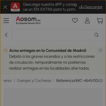
Descarga nuestra APP y consig
Descargar
ue un 10% EXTRA para tu prime
r pedido
Aviso entregas en la Comunidad de Madrid:
Debido a los graves incendios y a las restricciones
de circulación, temporalmente no podremos
realizar entregas en las localidades afectadas.
xterior
/
Garajes y Cocheras
/
Referencia:84C-464V00LG