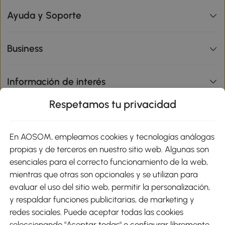
Ayuda y Soporte
Business
Información de interés
Respetamos tu privacidad
sitio
En AOSOM, empleamos cookies y tecnologías análogas
Métodos de Pago
propias y de terceros en nuestro sitio web. Algunas son
esenciales para el correcto funcionamiento de la web,
mientras que otras son opcionales y se utilizan para
evaluar el uso del sitio web, permitir la personalización,
y respaldar funciones publicitarias, de marketing y
Envíos
redes sociales. Puede aceptar todas las cookies
seleccionando "Aceptar todas" o configurar libremente