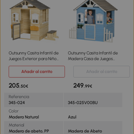
Outsunny Casita Infantil de
Outsunny Casita Infantil de
Juegos Exterior para Niños
Madera Casa de Juegos
de 3 -7 Años con Ventanas
Exterior para Niños de 3-7
2 Jardineras y 1 Banco
Años 51x112,5x142 cm Azul
Añadir al carrito
Añadir al carrito
113x94x134,5 cm Natural
205
249
,50€
,99€
Referencia
345-024
345-025V00BU
Color
Madera Natural
Azul
Material
Madera de abeto, PP
Madera de Abeto