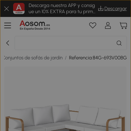
Descarga nuestra APP y consig
Descargar
ue un 10% EXTRA para tu prime
r pedido
Conjuntos de sofás de jardín
/
Referencia:84G-693V00BG