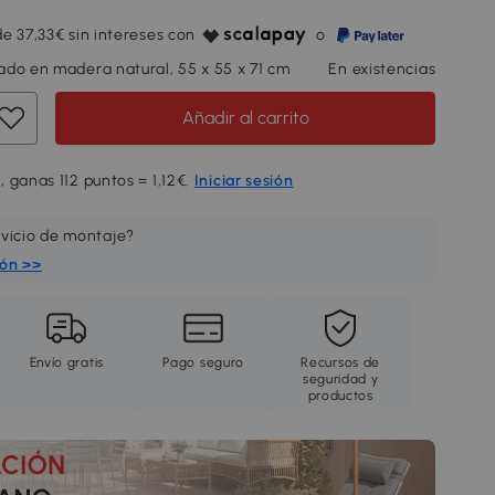
e 37,33€ sin intereses con
o
do en madera natural, 55 x 55 x 71 cm
En existencias
Añadir al carrito
 ganas 112 puntos = 1,12€.
Iniciar sesión
rvicio de montaje?
ión >>
Envío gratis
Pago seguro
Recursos de
seguridad y
productos