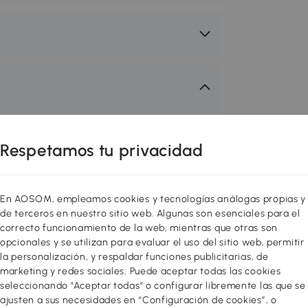
en tu zona favorita. Prepara el
Respetamos tu privacidad
práctico y acogedor. Puedes hacerlo
, suelos de exterior, jardineras y
e exterior cómodos y elegantes,
En AOSOM, empleamos cookies y tecnologías análogas propias y
sfrutar al máximo del aire libre
de terceros en nuestro sitio web. Algunas son esenciales para el
s eventos y fiestas serán
correcto funcionamiento de la web, mientras que otras son
opcionales y se utilizan para evaluar el uso del sitio web, permitir
la personalización, y respaldar funciones publicitarias, de
marketing y redes sociales. Puede aceptar todas las cookies
a oportunidad perdida para tomar un
seleccionando "Aceptar todas" o configurar libremente las que se
ncontrar muebles elegantes y
ajusten a sus necesidades en “Configuración de cookies”, o
uieran un montaje complicado parece