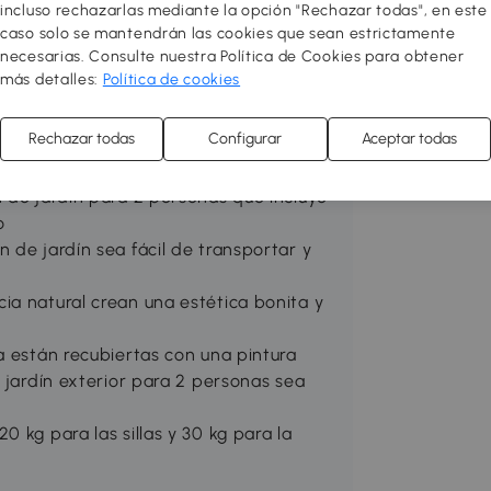
incluso rechazarlas mediante la opción "Rechazar todas", en este
 listo para usar, sin necesidad de
caso solo se mantendrán las cookies que sean estrictamente
nto bistró de jardín de 3 piezas para
necesarias. Consulte nuestra Política de Cookies para obtener
mbina madera de acacia y metal, para
más detalles:
Política de cookies
que realzará sus momentos de
Rechazar todas
Configurar
Aceptar todas
 de jardín para 2 personas que incluye
o
 de jardín sea fácil de transportar y
ia natural crean una estética bonita y
a están recubiertas con una pintura
e jardín exterior para 2 personas sea
 kg para las sillas y 30 kg para la