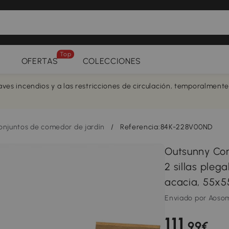
Top
OFERTAS
COLECCIONES
aves incendios y a las restricciones de circulación, temporalment
onjuntos de comedor de jardín
/
Referencia:84K-228V00ND
Outsunny Conj
2 sillas ple
acacia, 55x5
Enviado por Aoso
111
,99€