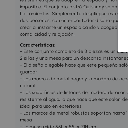
imposible. El conjunto bistró Outsunny se entrega
herramientas. Simplemente despliegue este conju
dos personas, con un encantador diseño que co
crear al instante un espacio cálido y acogedor 
complicidad y relajación.
Características:
- Este conjunto completo de 3 piezas es un salón
2 sillas y una mesa para un descanso instantáne
- El diseño plegable hace que este pequeño salón
guardar
- Los marcos de metal negro y la madera de acac
natural
- Las superficies de listones de madera de acaci
resistente al agua, lo que hace que este salón d
ideal para uso en exteriores
- Los marcos de metal robustos soportan hasta 120
mesa
- La mesa mide 55L x 55l x 71H cm