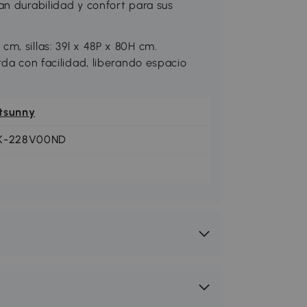
an durabilidad y confort para sus
m, sillas: 39l x 48P x 80H cm.
rda con facilidad, liberando espacio
tsunny
K-228V00ND