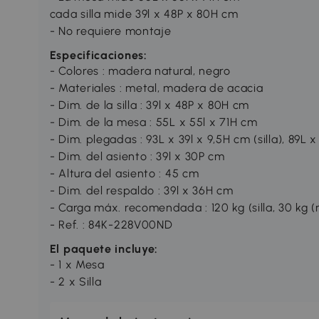
cada silla mide 39l x 48P x 80H cm
- No requiere montaje
Especificaciones:
- Colores : madera natural, negro
- Materiales : metal, madera de acacia
- Dim. de la silla : 39l x 48P x 80H cm
- Dim. de la mesa : 55L x 55l x 71H cm
- Dim. plegadas : 93L x 39l x 9,5H cm (silla), 89L
- Dim. del asiento : 39l x 30P cm
- Altura del asiento : 45 cm
- Dim. del respaldo : 39l x 36H cm
- Carga máx. recomendada : 120 kg (silla, 30 kg 
- Ref. : 84K-228V00ND
El paquete incluye:
- 1 x Mesa
- 2 x Silla