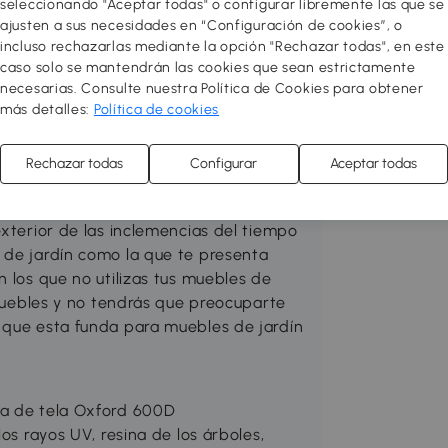
seleccionando "Aceptar todas" o configurar libremente las que se
ajusten a sus necesidades en “Configuración de cookies”, o
en tu zona favorita. Prepara el
incluso rechazarlas mediante la opción "Rechazar todas", en este
práctico y acogedor. Puedes hacerlo
caso solo se mantendrán las cookies que sean estrictamente
, suelos de exterior, jardineras y
necesarias. Consulte nuestra Política de Cookies para obtener
e exterior cómodos y elegantes,
más detalles:
Política de cookies
sfrutar al máximo del aire libre
s eventos y fiestas serán
Rechazar todas
Configurar
Aceptar todas
exterior de las inclemencias del tiempo
 de jardín como la que te presenta
n los que no utilizas tus muebles de
s muebles y no tendrás que preocuparte
 que esta funda para muebles de jardín
ha de tela Oxford 600D
os rayos UV, resina de los árboles,