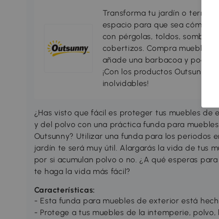
Transforma tu jardín o terraza 
espacio para que sea cómodo, 
con pérgolas, toldos, sombrillas
cobertizos. Compra muebles d
añade una barbacoa y podrás di
¡Con los productos Outsunny tu
inolvidables!
¿Has visto que fácil es proteger tus muebles de 
y del polvo con una práctica funda para muebles
Outsunny? Utilizar una funda para los periodos e
jardín te será muy útil. Alargarás la vida de tu
por si acumulan polvo o no. ¿A qué esperas para
te haga la vida más fácil?
Características:
- Esta funda para muebles de exterior está hec
- Protege a tus muebles de la intemperie, polvo, l