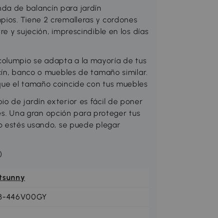
a de balancín para jardín
ios. Tiene 2 cremalleras y cordones
e y sujeción, imprescindible en los días
lumpio se adapta a la mayoría de tus
cín, banco o muebles de tamaño similar.
ue el tamaño coincide con tus muebles
 de jardín exterior es fácil de poner
ales. Una gran opción para proteger tus
o estés usando, se puede plegar
)
tsunny
B-446V00GY