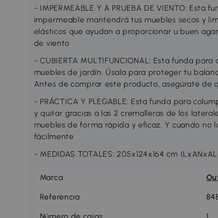
- IMPERMEABLE Y A PRUEBA DE VIENTO: Esta fund
impermeable mantendrá tus muebles secos y limp
elásticos que ayudan a proporcionar u buen agarr
de viento
- CUBIERTA MULTIFUNCIONAL: Esta funda para co
muebles de jardín. Úsala para proteger tu balan
Antes de comprar este producto, asegúrate de q
- PRÁCTICA Y PLEGABLE: Esta funda para columpio
y quitar gracias a las 2 cremalleras de los later
muebles de forma rápida y eficaz. Y cuando no l
fácilmente
- MEDIDAS TOTALES: 205x124x164 cm (LxANxAL
Marca
Ou
Referencia
84
Número de cajas
1