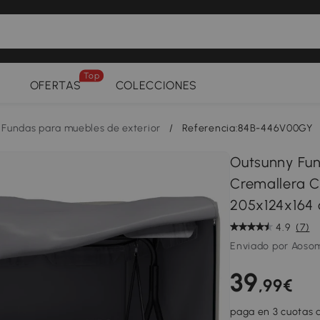
Top
OFERTAS
COLECCIONES
Fundas para muebles de exterior
/
Referencia:84B-446V00GY
Outsunny Fun
Cremallera C
205x124x164 
4.9
(7)
Enviado por Aoso
39
,99€
paga en 3 cuotas d