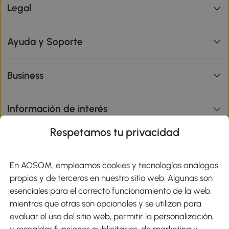
Legal
Ayuda y Soporte
Business
Información de interés
Respetamos tu privacidad
sitio
En AOSOM, empleamos cookies y tecnologías análogas
Métodos de Pago
propias y de terceros en nuestro sitio web. Algunas son
esenciales para el correcto funcionamiento de la web,
mientras que otras son opcionales y se utilizan para
evaluar el uso del sitio web, permitir la personalización,
y respaldar funciones publicitarias, de marketing y