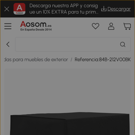
Descarga nuestra APP y consig
Descargar
ue un 10% EXTRA para tu prime
r pedido
undas para muebles de exterior
/
Referencia:84B-212V00BK