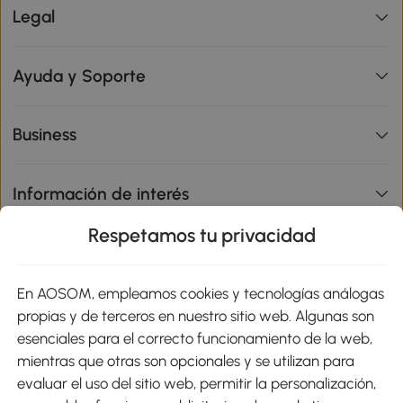
Legal
Ayuda y Soporte
Business
Información de interés
Respetamos tu privacidad
sitio
En AOSOM, empleamos cookies y tecnologías análogas
Métodos de Pago
propias y de terceros en nuestro sitio web. Algunas son
esenciales para el correcto funcionamiento de la web,
mientras que otras son opcionales y se utilizan para
evaluar el uso del sitio web, permitir la personalización,