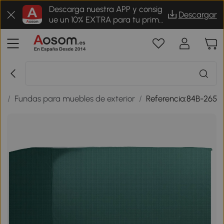
Descarga nuestra APP y consig
Descargar
ue un 10% EXTRA para tu prime
r pedido
n
/
Fundas para muebles de exterior
/
Referencia:84B-265