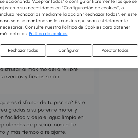
seleccionando "Aceptar todas" o configurar libremente las que se
ajusten a sus necesidades en “Configuración de cookies”, o
incluso rechazarlas mediante la opción "Rechazar todas", en este
caso solo se mantendrán las cookies que sean estrictamente
necesarias. Consulte nuestra Política de Cookies para obtener
más detalles:
Política de cookies
en tu zona favorita. Prepara el
práctico y acogedor. Puedes hacerlo
Rechazar todas
Configurar
Aceptar todas
, suelos de exterior, jardineras y
e exterior cómodos y elegantes,
sfrutar al máximo del aire libre
s eventos y fiestas serán
uieres disfrutar de tu piscina? Este
area gracias a su potente motor y
n facilidad y deja el agua limpia en
mpiafondos de piscina manual te
o y más tiempo a relajarte.