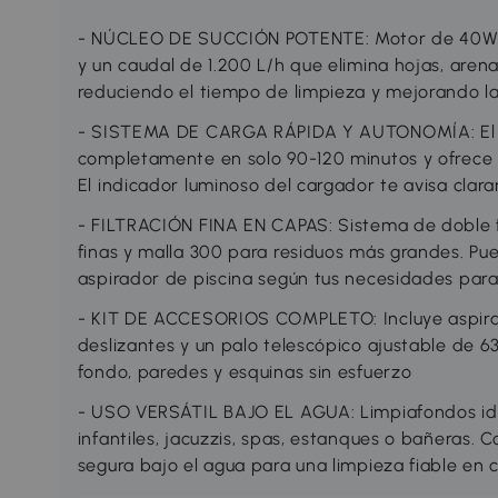
- NÚCLEO DE SUCCIÓN POTENTE: Motor de 40W c
y un caudal de 1.200 L/h que elimina hojas, arena
reduciendo el tiempo de limpieza y mejorando l
- SISTEMA DE CARGA RÁPIDA Y AUTONOMÍA: El li
completamente en solo 90-120 minutos y ofrece 
El indicador luminoso del cargador te avisa clar
- FILTRACIÓN FINA EN CAPAS: Sistema de doble f
finas y malla 300 para residuos más grandes. Pued
aspirador de piscina según tus necesidades para 
- KIT DE ACCESORIOS COMPLETO: Incluye aspirado
deslizantes y un palo telescópico ajustable de 63
fondo, paredes y esquinas sin esfuerzo
- USO VERSÁTIL BAJO EL AGUA: Limpiafondos ide
infantiles, jacuzzis, spas, estanques o bañeras. C
segura bajo el agua para una limpieza fiable en 