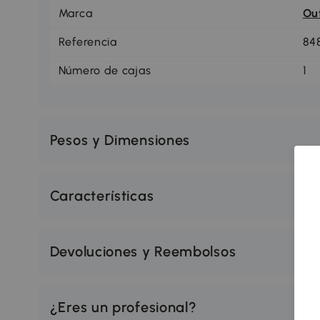
Marca
Ou
Referencia
84
Número de cajas
1
Pesos y Dimensiones
Características
Devoluciones y Reembolsos
¿Eres un profesional?