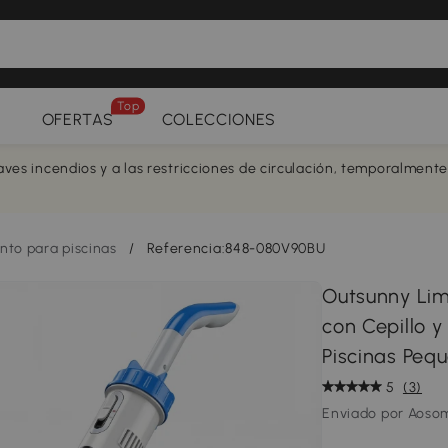
Top
OFERTAS
COLECCIONES
aves incendios y a las restricciones de circulación, temporalment
to para piscinas
/
Referencia:848-080V90BU
Outsunny Lim
con Cepillo 
Piscinas Peq
5
(3)
Enviado por Aoso