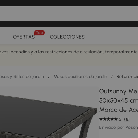
Top
OFERTAS
COLECCIONES
aves incendios y a las restricciones de circulación, temporalment
sas y Sillas de jardín
/
Mesas auxiliares de jardín
/
Referenc
Outsunny Mes
50x50x45 cm 
Marco de Ace
5
(8)
Enviado por Aoso