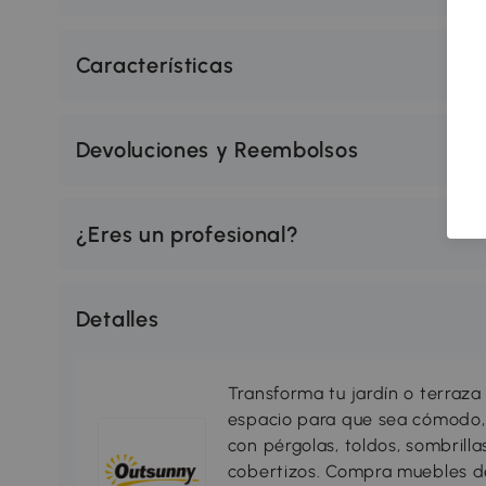
Características
Devoluciones y Reembolsos
¿Eres un profesional?
Detalles
Transforma tu jardín o terraza 
espacio para que sea cómodo, 
con pérgolas, toldos, sombrillas
cobertizos. Compra muebles d