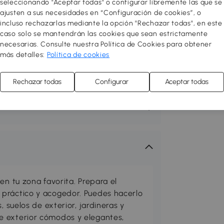
seleccionando "Aceptar todas" o configurar libremente las que se
ajusten a sus necesidades en “Configuración de cookies”, o
incluso rechazarlas mediante la opción "Rechazar todas", en este
caso solo se mantendrán las cookies que sean estrictamente
necesarias. Consulte nuestra Política de Cookies para obtener
más detalles:
Política de cookies
Rechazar todas
Configurar
Aceptar todas
en tu zona favorita. Prepara el
práctico y acogedor. Puedes hacerlo
, suelos de exterior, jardineras y
e exterior cómodos y elegantes,