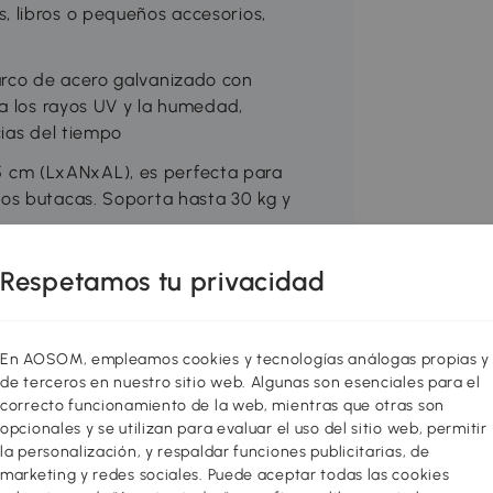
 libros o pequeños accesorios,
rco de acero galvanizado con
 a los rayos UV y la humedad,
cias del tiempo
cm (LxANxAL), es perfecta para
os butacas. Soporta hasta 30 kg y
Respetamos tu privacidad
tsunny
7-164V00GG
En AOSOM, empleamos cookies y tecnologías análogas propias y
de terceros en nuestro sitio web. Algunas son esenciales para el
correcto funcionamiento de la web, mientras que otras son
opcionales y se utilizan para evaluar el uso del sitio web, permitir
la personalización, y respaldar funciones publicitarias, de
marketing y redes sociales. Puede aceptar todas las cookies