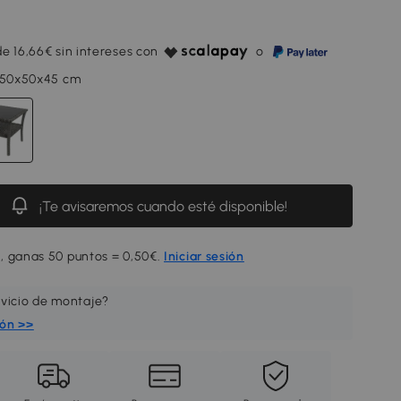
e 16,66€ sin intereses con
o
, 50x50x45 cm
¡Te avisaremos cuando esté disponible!
, ganas 50 puntos = 0,50€.
Iniciar sesión
rvicio de montaje?
ión >>