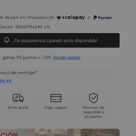
e 36,66€ sin intereses con
o
 Oscuro, 330x295x245 cm
¡Te avisaremos cuando esté disponible!
 ganas 110 puntos = 1,10€.
Iniciar sesión
rvicio de montaje?
ión >>
Envío gratis
Pago seguro
Recursos de
seguridad y
productos