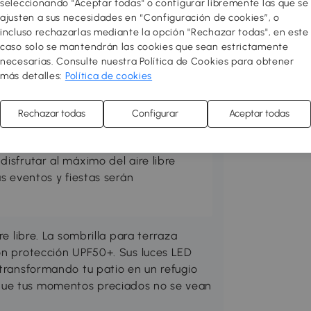
seleccionando "Aceptar todas" o configurar libremente las que se
ajusten a sus necesidades en “Configuración de cookies”, o
incluso rechazarlas mediante la opción "Rechazar todas", en este
caso solo se mantendrán las cookies que sean estrictamente
necesarias. Consulte nuestra Política de Cookies para obtener
más detalles:
Política de cookies
en tu zona favorita. Prepara el
práctico y acogedor. Puedes hacerlo
Rechazar todas
Configurar
Aceptar todas
, suelos de exterior, jardineras y
e exterior cómodos y elegantes,
sfrutar al máximo del aire libre
s eventos y fiestas serán
re libre. La sombrilla para terraza
con protección UPF50+. Sus luces LED
 transformando tu patio en un refugio
que tus momentos preciados no se vean