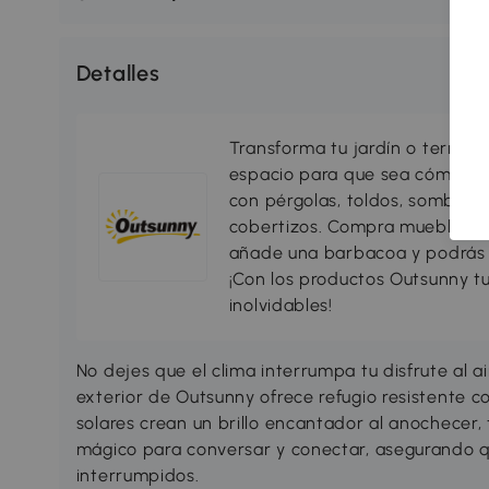
Detalles
Transforma tu jardín o terraza 
espacio para que sea cómodo, 
con pérgolas, toldos, sombrillas
cobertizos. Compra muebles d
añade una barbacoa y podrás di
¡Con los productos Outsunny tu
inolvidables!
No dejes que el clima interrumpa tu disfrute al ai
exterior de Outsunny ofrece refugio resistente 
solares crean un brillo encantador al anochecer,
mágico para conversar y conectar, asegurando 
interrumpidos.