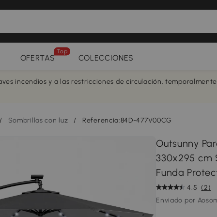
Top
OFERTAS
COLECCIONES
aves incendios y a las restricciones de circulación, temporalment
/
Sombrillas con luz
/
Referencia:84D-477V00CG
Outsunny Par
330x295 cm 
Funda Protec
4.5
(2)
Enviado por Aoso