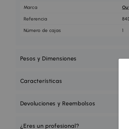
Marca
Ou
Referencia
84
Número de cajas
1
Pesos y Dimensiones
Características
Devoluciones y Reembolsos
¿Eres un profesional?