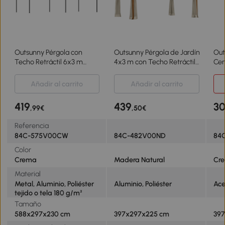
Outsunny Pérgola con
Outsunny Pérgola de Jardín
Out
Techo Retráctil 6x3 m
4x3 m con Techo Retráctil
Cen
Cenador con Tela de
Mosquiteras Laterales de
Tec
Poliéster Anti-UV
Malla y Marco de Aluminio
y M
Añadir al carrito
Añadir al carrito
Resistente al Agua Crema
para Terraza Natural
Gri
419
439
3
,99€
,50€
Referencia
84C-575V00CW
84C-482V00ND
84
Color
Crema
Madera Natural
Cr
Material
Metal, Aluminio, Poliéster
Aluminio, Poliéster
Ace
tejido o tela 180 g/m²
Tamaño
588x297x230 cm
397x297x225 cm
39