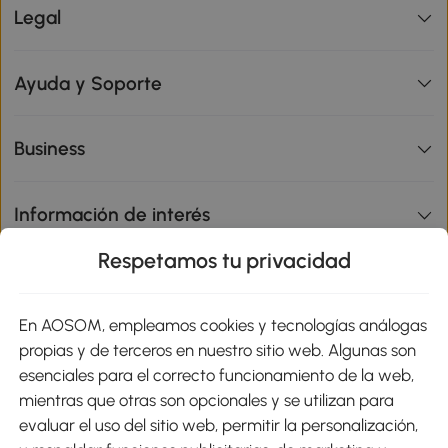
Legal
Ayuda y Soporte
Business
Información de interés
Respetamos tu privacidad
sitio
En AOSOM, empleamos cookies y tecnologías análogas
Métodos de Pago
propias y de terceros en nuestro sitio web. Algunas son
esenciales para el correcto funcionamiento de la web,
mientras que otras son opcionales y se utilizan para
evaluar el uso del sitio web, permitir la personalización,