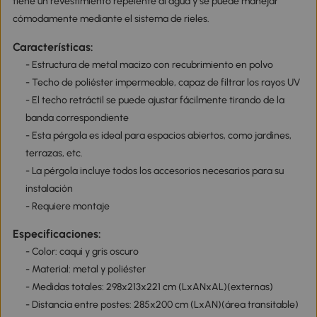
tiene un revestimiento repelente al agua y se puede manejar
cómodamente mediante el sistema de rieles.
Características:
- Estructura de metal macizo con recubrimiento en polvo
- Techo de poliéster impermeable, capaz de filtrar los rayos UV
- El techo retráctil se puede ajustar fácilmente tirando de la
banda correspondiente
- Esta pérgola es ideal para espacios abiertos, como jardines,
terrazas, etc.
- La pérgola incluye todos los accesorios necesarios para su
instalación
- Requiere montaje
Especificaciones:
- Color: caqui y gris oscuro
- Material: metal y poliéster
- Medidas totales: 298x213x221 cm (LxANxAL)(externas)
- Distancia entre postes: 285x200 cm (LxAN)(área transitable)