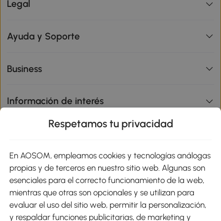
Legal
Ayuda y Soporte
Business
Información de interés
Respetamos tu privacidad
sitio
En AOSOM, empleamos cookies y tecnologías análogas
Métodos de Pago
propias y de terceros en nuestro sitio web. Algunas son
esenciales para el correcto funcionamiento de la web,
mientras que otras son opcionales y se utilizan para
evaluar el uso del sitio web, permitir la personalización,
y respaldar funciones publicitarias, de marketing y