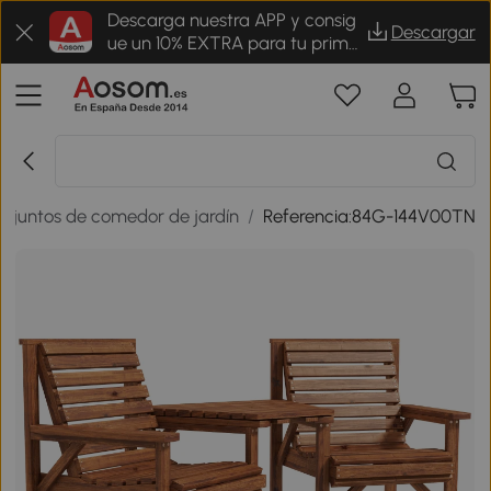
Descarga nuestra APP y consig
Descargar
ue un 10% EXTRA para tu prime
r pedido
njuntos de comedor de jardín
/
Referencia:84G-144V00TN