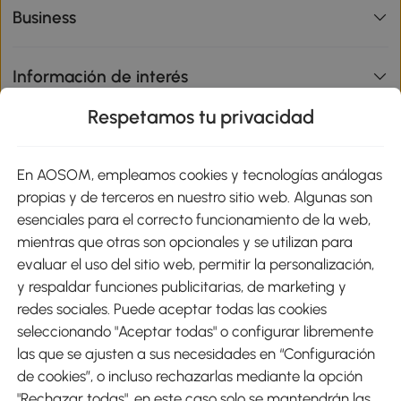
Business
Información de interés
Respetamos tu privacidad
sitio
En AOSOM, empleamos cookies y tecnologías análogas
Métodos de Pago
propias y de terceros en nuestro sitio web. Algunas son
esenciales para el correcto funcionamiento de la web,
mientras que otras son opcionales y se utilizan para
evaluar el uso del sitio web, permitir la personalización,
y respaldar funciones publicitarias, de marketing y
Envíos
redes sociales. Puede aceptar todas las cookies
seleccionando "Aceptar todas" o configurar libremente
las que se ajusten a sus necesidades en “Configuración
de cookies”, o incluso rechazarlas mediante la opción
"Rechazar todas", en este caso solo se mantendrán las
Descargar Aosom App