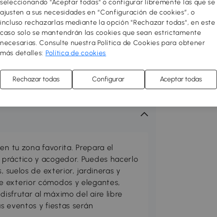
seleccionando "Aceptar todas" o configurar libremente las que se
ajusten a sus necesidades en “Configuración de cookies”, o
incluso rechazarlas mediante la opción "Rechazar todas", en este
caso solo se mantendrán las cookies que sean estrictamente
necesarias. Consulte nuestra Política de Cookies para obtener
más detalles:
Política de cookies
Rechazar todas
Configurar
Aceptar todas
en tu zona favorita. Prepara el
práctico y acogedor. Puedes hacerlo
, suelos de exterior, jardineras y
e exterior cómodos y elegantes,
sfrutar al máximo del aire libre
s eventos y fiestas serán