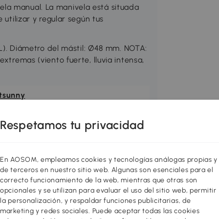
la manual. La manivela está situada
 utilizar y regular según tus
. Diámetro del mástil: Ø48 mm. NOTA:
extremas (viento fuerte, lluvia intensa,
tsunny
D-030V02GY
Respetamos tu privacidad
En AOSOM, empleamos cookies y tecnologías análogas propias y
de terceros en nuestro sitio web. Algunas son esenciales para el
correcto funcionamiento de la web, mientras que otras son
opcionales y se utilizan para evaluar el uso del sitio web, permitir
la personalización, y respaldar funciones publicitarias, de
marketing y redes sociales. Puede aceptar todas las cookies