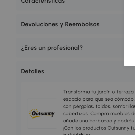
Características
Devoluciones y Reembolsos
¿Eres un profesional?
Detalles
Transforma tu jardín o terraza 
espacio para que sea cómodo, 
con pérgolas, toldos, sombrillas
cobertizos. Compra muebles d
añade una barbacoa y podrás di
¡Con los productos Outsunny tu