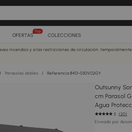
Top
OFERTAS
COLECCIONES
aves incendios y a las restricciones de circulación, temporalment
/
Parasoles dobles
/
Referencia:84D-030V02GY
Outsunny Som
cm Parasol G
Agua Protecc
5
(20)
Enviado por Aoso