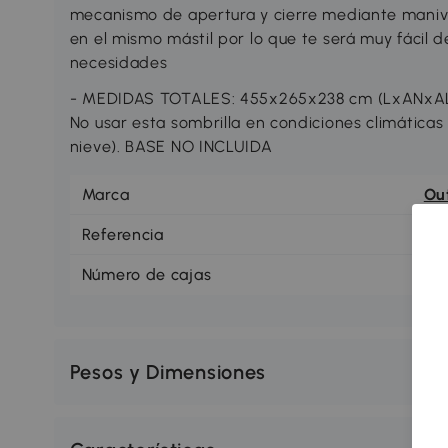
mecanismo de apertura y cierre mediante manive
en el mismo mástil por lo que te será muy fácil de
necesidades
- MEDIDAS TOTALES: 455x265x238 cm (LxANxAL)
No usar esta sombrilla en condiciones climáticas 
nieve). BASE NO INCLUIDA
Marca
Ou
Referencia
84
Número de cajas
1
Pesos y Dimensiones