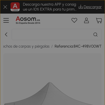
Descarga nuestra APP y consig
Descargar
ue un 10% EXTRA para tu prime
r pedido
Techos de carpas y pérgolas
/
Referencia:84C-498V00WT