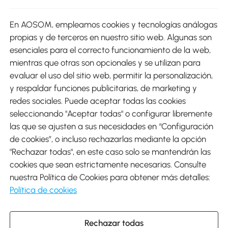
sitio
En AOSOM, empleamos cookies y tecnologías análogas
Métodos de Pago
propias y de terceros en nuestro sitio web. Algunas son
esenciales para el correcto funcionamiento de la web,
mientras que otras son opcionales y se utilizan para
evaluar el uso del sitio web, permitir la personalización,
y respaldar funciones publicitarias, de marketing y
Envíos
redes sociales. Puede aceptar todas las cookies
seleccionando "Aceptar todas" o configurar libremente
las que se ajusten a sus necesidades en “Configuración
de cookies”, o incluso rechazarlas mediante la opción
"Rechazar todas", en este caso solo se mantendrán las
Descargar Aosom App
cookies que sean estrictamente necesarias. Consulte
nuestra Política de Cookies para obtener más detalles:
Google Play
Política de cookies
Rechazar todas
931 29 45 12 (L-V de 8:30 a 17:30h)