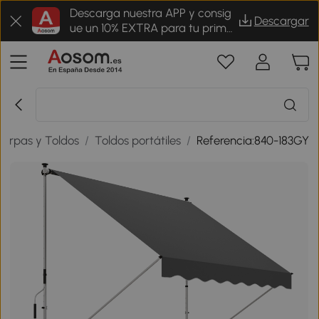
Descarga nuestra APP y consig
Descargar
ue un 10% EXTRA para tu prime
r pedido
arpas y Toldos
/
Toldos portátiles
/
Referencia:840-183GY