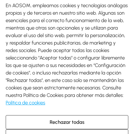
En AOSOM, empleamos cookies y tecnologías análogas
Métodos de Pago
propias y de terceros en nuestro sitio web. Algunas son
esenciales para el correcto funcionamiento de la web,
mientras que otras son opcionales y se utilizan para
evaluar el uso del sitio web, permitir la personalización,
y respaldar funciones publicitarias, de marketing y
Envíos
redes sociales. Puede aceptar todas las cookies
seleccionando "Aceptar todas" o configurar libremente
las que se ajusten a sus necesidades en “Configuración
de cookies”, o incluso rechazarlas mediante la opción
"Rechazar todas", en este caso solo se mantendrán las
Descargar Aosom App
cookies que sean estrictamente necesarias. Consulte
nuestra Política de Cookies para obtener más detalles:
Google Play
Política de cookies
Rechazar todas
931 29 45 12 (L-V de 8:30 a 17:30h)
atencioncliente@aosom.es