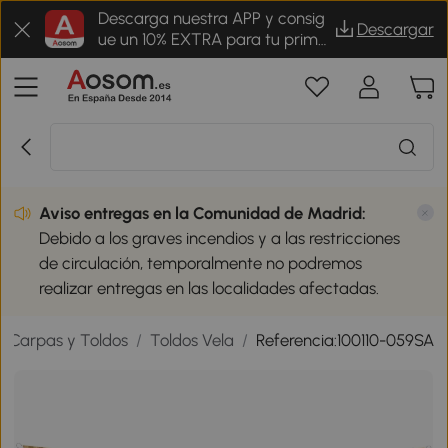
Descarga nuestra APP y consig
Descargar
ue un 10% EXTRA para tu prime
r pedido
Aviso entregas en la Comunidad de Madrid:
Debido a los graves incendios y a las restricciones
de circulación, temporalmente no podremos
realizar entregas en las localidades afectadas.
/
Carpas y Toldos
/
Toldos Vela
/
Referencia:100110-059SA