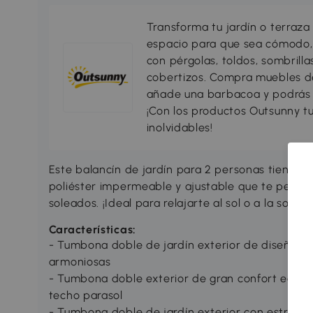
Transforma tu jardín o terraza 
espacio para que sea cómodo, 
con pérgolas, toldos, sombrillas
cobertizos. Compra muebles d
añade una barbacoa y podrás di
¡Con los productos Outsunny tu
inolvidables!
Este balancín de jardín para 2 personas tiene 
poliéster impermeable y ajustable que te permiti
soleados. ¡Ideal para relajarte al sol o a la sombr
Características:
- Tumbona doble de jardín exterior de diseño 
armoniosas
- Tumbona doble exterior de gran confort equip
techo parasol
- Tumbona doble de jardín exterior con estructur