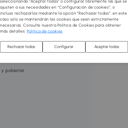
seleccionando "Aceptar todas" o configurar libremente las que se
ajusten a sus necesidades en “Configuración de cookies”, o
60 g/m² desmontable, anti-UV,
incluso rechazarlas mediante la opción "Rechazar todas", en este
caso solo se mantendrán las cookies que sean estrictamente
necesarias. Consulte nuestra Política de Cookies para obtener
le y resistente a la humedad
más detalles:
Política de cookies
 2 ruedas integradas (2 patas con topes
Rechazar todas
Configurar
Aceptar todas
o) y fácil mantenimiento
 y poliéster