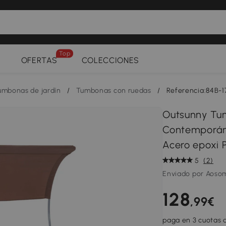
Top
OFERTAS
COLECCIONES
umbonas de jardín
/
Tumbonas con ruedas
/
Referencia:84B-
Outsunny Tum
Contemporáne
Acero epoxi P
5
(2)
Enviado por Aoso
128
,99€
paga en 3 cuotas d