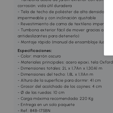
corrosión: vida útil duradera
- Tela de techo de poliéster de alta densidad 1
impermeable y con inclinación ajustable
- Revestimiento de cama de textileno impermeab
- Tumbona exterior fácil de mover gracias a las
antideslizantes para detenerlo)
- Montaje rápido (manual de ensamblaje ilustrad
Especificaciones:
- Color: marrón oscuro
- Materiales principales: acero epoxi, tela Oxford
- Dimensiones totales: 2L x 1,7An x 1,30Al m
- Dimensiones del techo: 1,8L x 1,11An m
- Altura de la superficie para dormir: 41 cm
- Grosor del acolchado de los cojines: 4 cm
- Ø de las ruedas: 10 cm
- Carga máxima recomendada: 220 Kg
- Entrega en un solo paquete
- Ref.: 84B-175BN