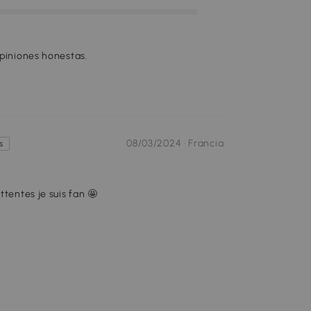
opiniones honestas.
08/03/2024 ·
Francia
s
ttentes je suis fan 🤩