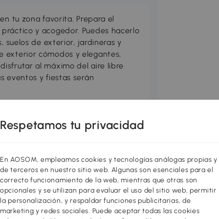
en tu zona favorita. Prepara el
práctico y acogedor. Puedes hacerlo
, suelos de exterior, jardineras y
e exterior cómodos y elegantes,
sfrutar al máximo del aire libre
s eventos y fiestas serán
un diseño contemporáneo con techo de
Respetamos tu privacidad
rá disfrutar al máximo de los días
a con total tranquilidad!
En AOSOM, empleamos cookies y tecnologías análogas propias y
de terceros en nuestro sitio web. Algunas son esenciales para el
contemporáneo con líneas redondeadas
correcto funcionamiento de la web, mientras que otras son
opcionales y se utilizan para evaluar el uso del sitio web, permitir
ada con 2 cojines desmontables y un
la personalización, y respaldar funciones publicitarias, de
marketing y redes sociales. Puede aceptar todas las cookies
a de acero epoxi resistente a la