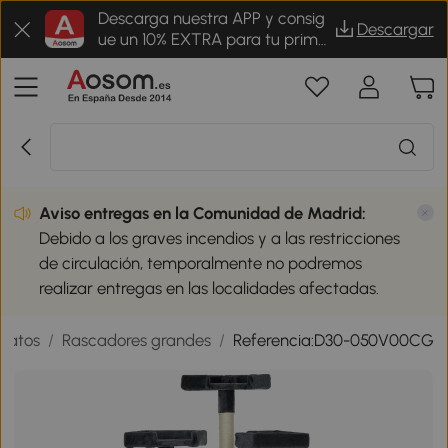
Descarga nuestra APP y consig
Descargar
ue un 10% EXTRA para tu prime
r pedido
Aviso entregas en la Comunidad de Madrid:
Debido a los graves incendios y a las restricciones
de circulación, temporalmente no podremos
realizar entregas en las localidades afectadas.
gatos
/
Rascadores grandes
/
Referencia:D30-050V00CG