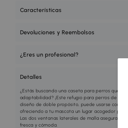
Características
Devoluciones y Reembolsos
¿Eres un profesional?
Detalles
¿Estás buscando una caseta para perros que te
adaptabilidad? ¡Este refugio para perros de PawH
diseño de doble propósito, puede usarse como 
ofreciendo a tu mascota un lugar acogedor para
Las dos ventanas laterales de malla aseguran un
fresca y cómoda.