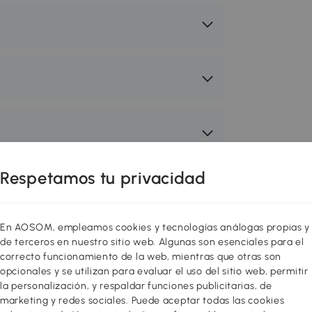
Respetamos tu privacidad
 proporcione comodidad y
En AOSOM, empleamos cookies y tecnologías análogas propias y
ut es tu opción ideal! Gracias a su
de terceros en nuestro sitio web. Algunas son esenciales para el
casa para perros o cama de camping,
correcto funcionamiento de la web, mientras que otras son
 descansar donde quiera que vayas.
opcionales y se utilizan para evaluar el uso del sitio web, permitir
la personalización, y respaldar funciones publicitarias, de
a buena ventilación, manteniéndola
marketing y redes sociales. Puede aceptar todas las cookies