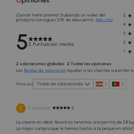
¡Opinar tiene premio! Subiendo un vídeo del
5
producto consigues 20€ de descuento.
Más info
4
5
3
2
2 Puntuación media
1
2
valoraciones globales
2
Todas las opiniones
Las
Reglas de valoración
ayudan a los clientes a escribir 
Todas las valoraciones
1
1
Filtrar por
C
C Carolina
5
La caseta es ideal. Nosotros tenemos una perrita de 28 k
La mejor compra que le hemos hecho a la peque en años!!