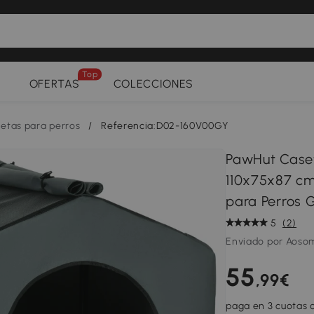
Top
OFERTAS
COLECCIONES
etas para perros
/
Referencia:D02-160V00GY
PawHut Caset
110x75x87 c
para Perros 
5
(2)
Enviado por Aoso
55
,99€
paga en 3 cuotas d