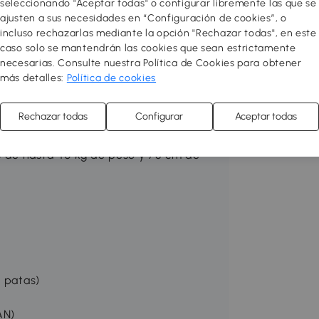
seleccionando "Aceptar todas" o configurar libremente las que se
ajusten a sus necesidades en “Configuración de cookies”, o
incluso rechazarlas mediante la opción "Rechazar todas", en este
n una cama para perros para acampar
caso solo se mantendrán las cookies que sean estrictamente
las mascotas
necesarias. Consulte nuestra Política de Cookies para obtener
lo mantiene limpio y se puede lavar a
más detalles:
Política de cookies
ara mantener el espacio seco
Rechazar todas
Configurar
Aceptar todas
para tu mascota
s de hasta 40 kg de peso y 75 cm de
n patas)
AN)