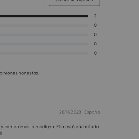
2
0
0
0
0
opiniones honestas.
28/11/2023 ·
España
g y compramos la mediana. Ella está encantada.
!!