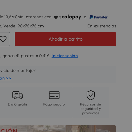
e 13,66€ sin intereses con
o
o, Verde, 90x75x75 cm
En existencias
Añadir al carrito
, ganas 41 puntos = 0,41€.
Iniciar sesión
rvicio de montaje?
ión >>
Envío gratis
Pago seguro
Recursos de
seguridad y
productos