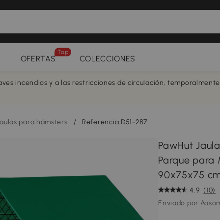
Top
OFERTAS
COLECCIONES
aves incendios y a las restricciones de circulación, temporalment
aulas para hámsters
/
Referencia:D51-287
PawHut Jaula
Parque para 
90x75x75 cm
4.9
(10)
Enviado por Aoso