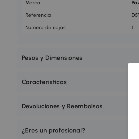
Marca
Pa
Referencia
D5
Número de cajas
1
Pesos y Dimensiones
Características
Devoluciones y Reembolsos
¿Eres un profesional?