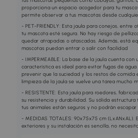
tus mascotas pequeñas como cobayas, gatitos, ca
proporciona un espacio acogedor para tu mascot
permite observar a tus mascotas desde cualquie
- PET-FRIENDLY: Esta jaula para conejos, entre o
tu mascota esté segura. No hay riesgo de pelliz
quedar atrapadas o atascadas. Además, está eq
mascotas puedan entrar o salir con facilidad
- IMPERMEABLE: La base de la jaula cuenta con u
característica es ideal para evitar fugas de agua
prevenir que la suciedad y los restos de comida en
limpieza de la jaula se vuelve una tarea mucho m
- RESISTENTE: Esta jaula para roedores, fabric
su resistencia y durabilidad. Su sólida estructura
tus animales están seguros y no podrán escapar o
- MEDIDAS TOTALES: 90x75x75 cm (LxANxAL). Es
exteriores y su instalación es sencilla, no necesi