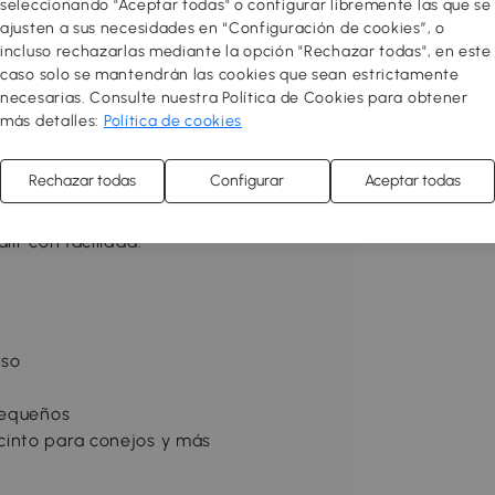
seleccionando "Aceptar todas" o configurar libremente las que se
ajusten a sus necesidades en “Configuración de cookies”, o
incluso rechazarlas mediante la opción "Rechazar todas", en este
caso solo se mantendrán las cookies que sean estrictamente
necesarias. Consulte nuestra Política de Cookies para obtener
tus pequeñas mascotas tendrán un
más detalles:
Política de cookies
r y moverse libremente. Es perfecta
estructura de alambre de acero que
Rechazar todas
Configurar
Aceptar todas
servarlos desde fuera. La base de la
, lo que facilita su limpieza. Equipada
ir con facilidad.
eso
pequeños
cinto para conejos y más