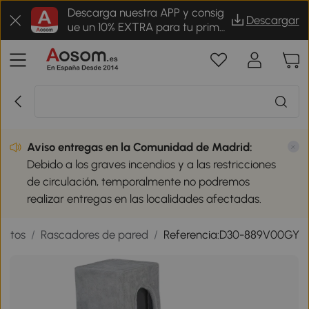
Descarga nuestra APP y consig
Descargar
ue un 10% EXTRA para tu prime
r pedido
Aviso entregas en la Comunidad de Madrid:
Debido a los graves incendios y a las restricciones
de circulación, temporalmente no podremos
realizar entregas en las localidades afectadas.
gatos
/
Rascadores de pared
/
Referencia:D30-889V00GY