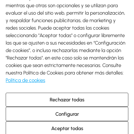
mientras que otras son opcionales y se utilizan para
evaluar el uso del sitio web, permitir la personalización,
y respaldar funciones publicitarias, de marketing y
Envíos
redes sociales. Puede aceptar todas las cookies
seleccionando "Aceptar todas" o configurar libremente
las que se ajusten a sus necesidades en “Configuración
de cookies”, o incluso rechazarlas mediante la opción
"Rechazar todas", en este caso solo se mantendrán las
Descargar Aosom App
cookies que sean estrictamente necesarias. Consulte
nuestra Política de Cookies para obtener más detalles:
Google Play
Política de cookies
Rechazar todas
931 29 45 12 (L-V de 8:30 a 17:30h)
atencioncliente@aosom.es
Configurar
C/ Roc Gros, nº 15. 08550 Els Hostalets de Balenyà (Barcelona),
España
© 2014-2026 SPANISH AOSOM, S.L (NIF: B66295775) Todos los
Aceptar todas
derechos reservados.