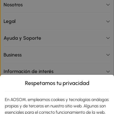
Nosotros
Legal
Ayuda y Soporte
Business
Información de interés
Respetamos tu privacidad
sitio
En AOSOM, empleamos cookies y tecnologías análogas
Métodos de Pago
propias y de terceros en nuestro sitio web. Algunas son
esenciales para el correcto funcionamiento de la web,