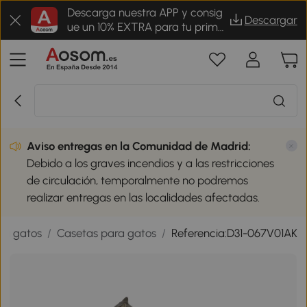
Descarga nuestra APP y consig
Descargar
ue un 10% EXTRA para tu prime
r pedido
Aviso entregas en la Comunidad de Madrid:
Debido a los graves incendios y a las restricciones
de circulación, temporalmente no podremos
realizar entregas en las localidades afectadas.
ra gatos
/
Casetas para gatos
/
Referencia:D31-067V01AK