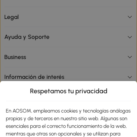
Legal
Ayuda y Soporte
Business
Información de interés
Respetamos tu privacidad
sitio
En AOSOM, empleamos cookies y tecnologías análogas
Métodos de Pago
propias y de terceros en nuestro sitio web. Algunas son
esenciales para el correcto funcionamiento de la web,
mientras que otras son opcionales y se utilizan para