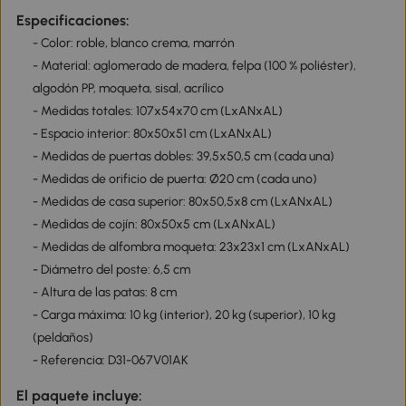
Especificaciones:
- Color: roble, blanco crema, marrón
- Material: aglomerado de madera, felpa (100 % poliéster),
algodón PP, moqueta, sisal, acrílico
- Medidas totales: 107x54x70 cm (LxANxAL)
- Espacio interior: 80x50x51 cm (LxANxAL)
- Medidas de puertas dobles: 39,5x50,5 cm (cada una)
- Medidas de orificio de puerta: Ø20 cm (cada uno)
- Medidas de casa superior: 80x50,5x8 cm (LxANxAL)
- Medidas de cojín: 80x50x5 cm (LxANxAL)
- Medidas de alfombra moqueta: 23x23x1 cm (LxANxAL)
- Diámetro del poste: 6,5 cm
- Altura de las patas: 8 cm
- Carga máxima: 10 kg (interior), 20 kg (superior), 10 kg
(peldaños)
- Referencia: D31-067V01AK
El paquete incluye: