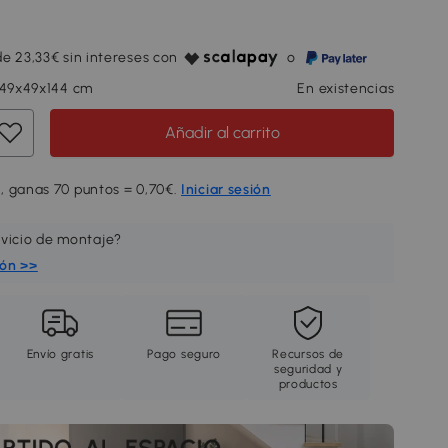
e 23,33€ sin intereses con
o
 49x49x144 cm
En existencias
Añadir al carrito
, ganas 70 puntos = 0,70€.
Iniciar sesión
rvicio de montaje?
ión >>
Envío gratis
Pago seguro
Recursos de
seguridad y
productos