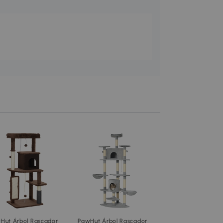
PawHut Rascador 
para Gatos Grand
60x50x181 cm con 
de Arañar Múltiple
Añadir al carri
Plataformas Escale
Cuevas Juguetes 
76
,99€
de Actividades Bei
D30-046
Hut Árbol Rascador
PawHut Árbol Rascador