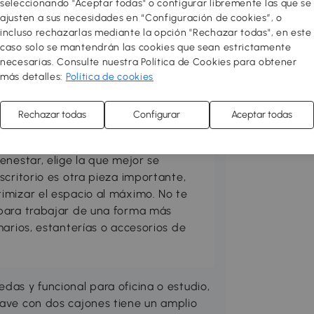
seleccionando "Aceptar todas" o configurar libremente las que se
ajusten a sus necesidades en “Configuración de cookies”, o
incluso rechazarlas mediante la opción "Rechazar todas", en este
caso solo se mantendrán las cookies que sean estrictamente
necesarias. Consulte nuestra Política de Cookies para obtener
más detalles:
Política de cookies
Rechazar todas
Configurar
Aceptar todas
udio cómoda y funcional. Una silla
enestar, elige la que mejor se
scritorio es otra pieza importante,
imizar el espacio al máximo. No te
para trabajar de una forma más
marios, estanterías o accesorios de
das y funcional para oficina o estudio,
lave con dos cajones tiene un amplio