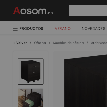
PRODUCTOS
VERANO
NOVEDADES
Volver
/
Oficina
/
Muebles de oficina
/
Archivado