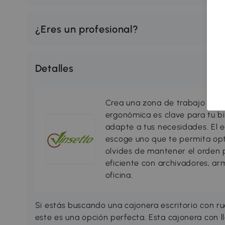
¿Eres un profesional?
Detalles
Crea una zona de trabajo o est
ergonómica es clave para tu bi
adapte a tus necesidades. El e
escoge uno que te permita opt
olvides de mantener el orden 
eficiente con archivadores, ar
oficina.
Si estás buscando una cajonera escritorio con rue
este es una opción perfecta. Esta cajonera con l