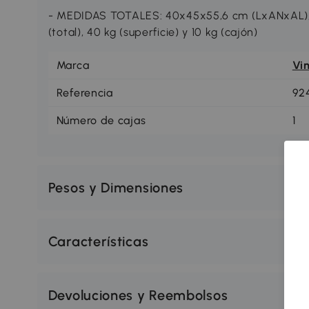
- MEDIDAS TOTALES: 40x45x55,6 cm (LxANxAL);
(total), 40 kg (superficie) y 10 kg (cajón)
Marca
Vi
Referencia
92
Número de cajas
1
Pesos y Dimensiones
Características
Devoluciones y Reembolsos