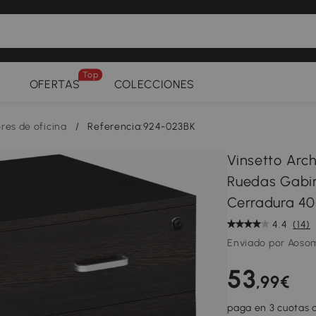
Top
OFERTAS
COLECCIONES
res de oficina
/
Referencia:924-023BK
Vinsetto Arc
Ruedas Gabin
Cerradura 4
4.4
(14)
Enviado por Aoso
53
,99€
paga en 3 cuotas d