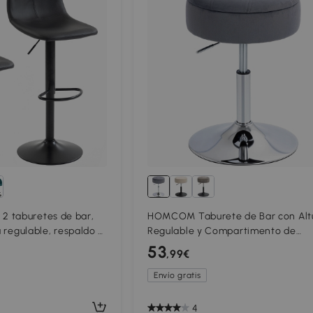
 taburetes de bar,
HOMCOM Taburete de Bar con Alt
a regulable, respaldo y
Regulable y Compartimento de
rio 360°, patas de
Almacenamiento, Asiento Giratori
53
,99€
Acolchado sin Respaldo, Gris
Envío gratis
4