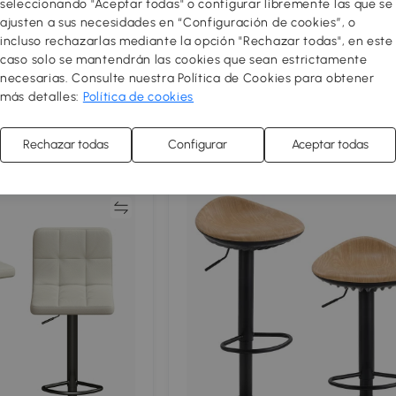
seleccionando "Aceptar todas" o configurar libremente las que se
ajusten a sus necesidades en “Configuración de cookies”, o
 de Bar con
HOMCOM Set 2 Taburetes de Bar
incluso rechazarlas mediante la opción "Rechazar todas", en este
brazos, Altura
Giratorios y Regulables para Coci
caso solo se mantendrán las cookies que sean estrictamente
piés, Piel Sintética
Blanco
109
,99€
necesarias. Consulte nuestra Política de Cookies para obtener
más detalles:
Política de cookies
Novedades
Rechazar todas
Configurar
Aceptar todas
Comparar
Compar