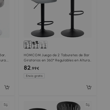
Bar,
HOMCOM Juego de 2 Taburetes de Bar
ura,
Giratorios en 360° Regulables en Altura
de 84-105 cm Respaldo Hueco
82
,99€
Reposapiés Gris
Envío gratis
ar
Comparar