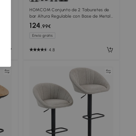
HOMCOM Conjunto de 2 Taburetes de
na
bar Altura Regulable con Base de Metal
y Asiento de Terciopelo Taburetes
124
,99€
Modernos
Envío gratis
4.8
ar
Comparar