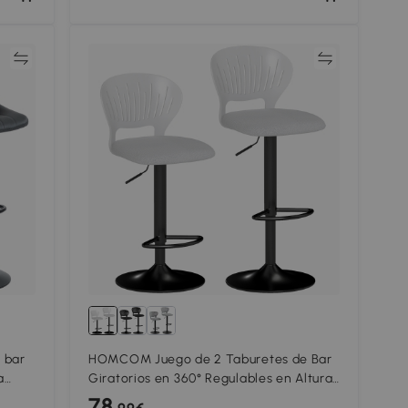
ar
Comparar
 bar
HOMCOM Juego de 2 Taburetes de Bar
a
Giratorios en 360° Regulables en Altura
de 84-105 cm Respaldo Hueco
78