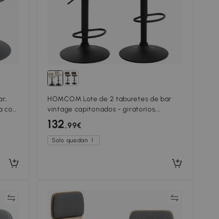
r,
HOMCOM Lote de 2 taburetes de bar
ra con
vintage capitonados - giratorios,
lmo en
regulables - reposapiés - revestimiento
132
,99€
sintético crema
Solo quedan
1
ar
Comparar