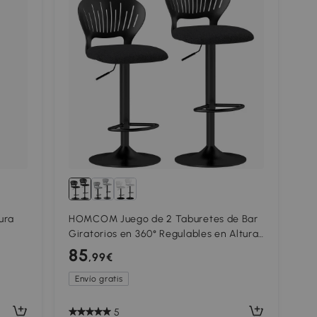
ura
HOMCOM Juego de 2 Taburetes de Bar
Giratorios en 360° Regulables en Altura
o
de 84-105 cm Respaldo Hueco
85
,99€
Reposapiés Negro
Envío gratis
5