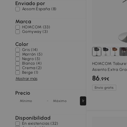
Enviado por
Aosom España (8)
Marca
HOMCOM (33)
Gomyway (3)
Color
Gris (14)
1+
Marrón (5)
Negro (5)
Blanco (4)
HOMCOM Taburete
Crema (2)
Asiento Extra Gra
Beige (1)
Sintética PU Gris
86
Mostrar más
,99€
Envío gratis
Precio
-
Ir
Mínimo
Máximo
Disponibilidad
En existencias (32)