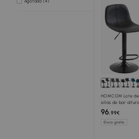
Agotado (4)
HOMCOM Lote de 2
sillas de bar altur
reposapiés, girato
96
,99€
acero, negro
Envío gratis