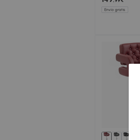
,99€
Altura regulable, 
Envío gratis
1+