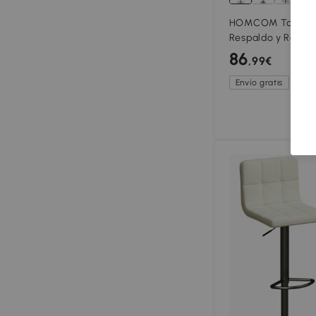
HOMCOM Taburete
Respaldo y Reposa
Regulable y Reposa
86
,99€
Rojo
Envío gratis