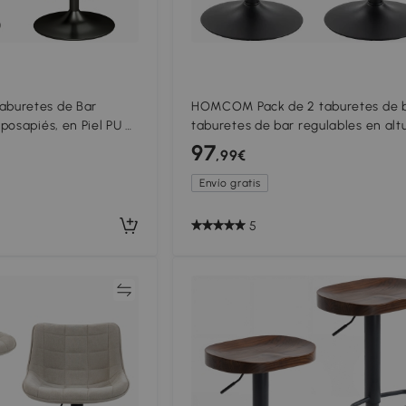
buretes de Bar
HOMCOM Pack de 2 taburetes de b
posapiés, en Piel PU y
taburetes de bar regulables en alt
8-110 cm, Crema
con reposapiés, giratorios 360°, b
97
,99€
acero, roble
Envío gratis
5
Comparar
Compar