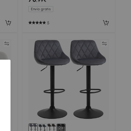
,99€
Reposapiés Blanco
Envío gratis
5
ar
Comparar
2+