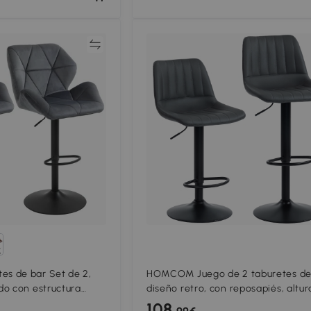
Comparar
Compar
s de bar Set de 2,
HOMCOM Juego de 2 taburetes de
do con estructura
diseño retro, con reposapiés, altur
, efecto terciopelo,
regulable, 43 cm x49,5 cm x 111 cm
108