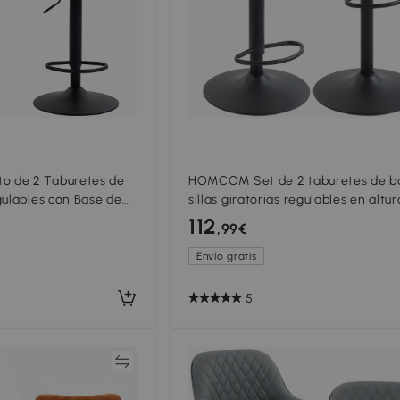
 de 2 Taburetes de
HOMCOM Set de 2 taburetes de ba
gulables con Base de
sillas giratorias regulables en altu
 Blanco Crema
asiento tipo sillín de madera de o
112
,99€
Marrón oscuro
Envío gratis
5
Comparar
Compar