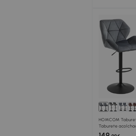
HOMCOM Taburete
Taburete acolcha
metálica, Respaldo
149