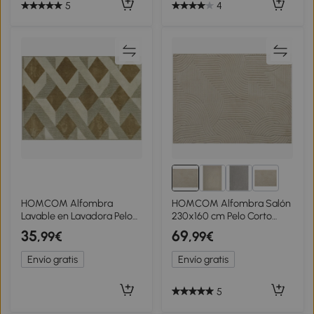
5
4
1+
HOMCOM Alfombra
HOMCOM Alfombra Salón
Lavable en Lavadora Pelo
230x160 cm Pelo Corto
Corto 170x120 cm Estilo
Estilo Moderno Base
35
69
,99€
,99€
Moderno Tapete para Sala
Antideslizante Tejida a
de Estar Dormitorio
Máquina Crema
Envío gratis
Envío gratis
Comedor Crema
5