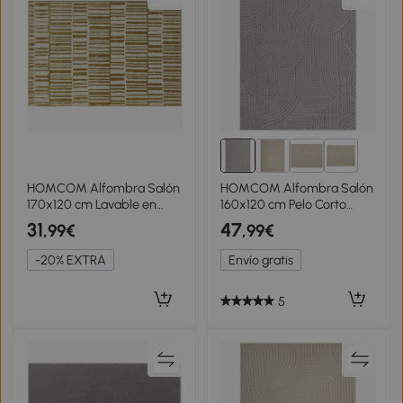
1+
HOMCOM Alfombra Salón
HOMCOM Alfombra Salón
170x120 cm Lavable en
160x120 cm Pelo Corto
Lavadora Pelo Corto Estilo
Estilo Moderno Base
31
47
,99€
,99€
Moderno Tapete para Sala
Antideslizante Tejida a
de Estar Dormitorio Crema
Máquina Gris
-20% EXTRA
Envío gratis
5