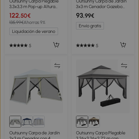
Outsunny Carpa Plegable
Outsunny Carpa de Jardín
3,3x3,3 m Pop-up Altura
3x3 m Cenador Gazebo
Ajustable Doble Techo
con 4 Mosquiteras
122
93
,50€
,99€
Mosquiteras Extraíbles y
Laterales Techo Doble 8
135,99€
Ahorras 9%
Bolsa de Transporte Anti-
Orificios de Drenaje Marco
Envío gratis
UV Gris
de Metal Marrón
Liquidación de verano
5
5
Outsunny Carpa de Jardín
Outsunny Carpa Plegable
3x3 m Cenador con 4
3,26x3,26x2,72 m con