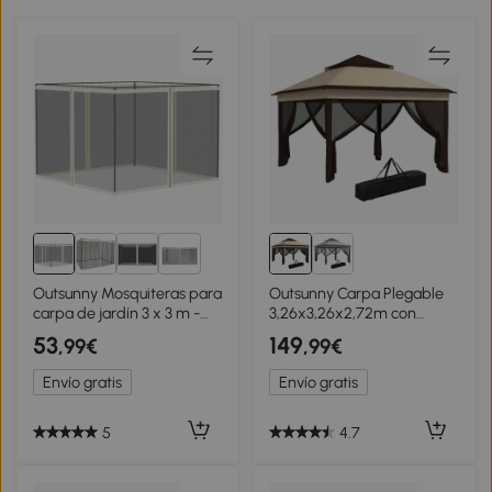
2+
Outsunny Mosquiteras para
Outsunny Carpa Plegable
carpa de jardín 3 x 3 m -
3,26x3,26x2,72m con
lote de 4 mosquiteras con
Doble Techo Altura
53
149
,99€
,99€
cremallera + ganchos de
Ajustable Mosquiteras
sujeción - poliéster nailon
Protección UV30+ y Bolsa
Envío gratis
Envío gratis
de Transporte Beige
5
4.7