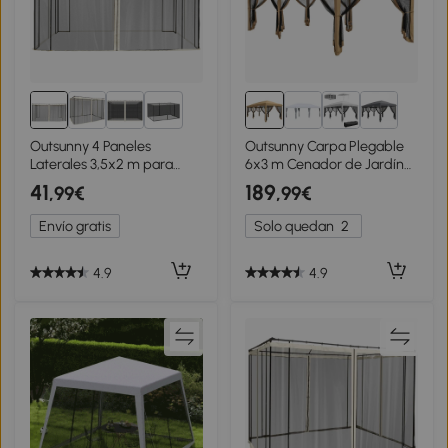
2+
Outsunny 4 Paneles
Outsunny Carpa Plegable
Laterales 3,5x2 m para
6x3 m Cenador de Jardín
Carpa de Jardín Tela
con 6 Mosquiteras Bolsa de
41
189
,99€
,99€
Mosquitera para Cenador
Transporte y Marco de
Gazebo con Cremalleras y
Acero para Camping
Envío gratis
Solo quedan
2
Anillas Negro
Fiestas Beige
4.9
4.9