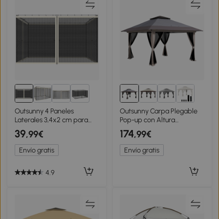
2+
Outsunny 4 Paneles
Outsunny Carpa Plegable
Laterales 3,4x2 cm para
Pop-up con Altura
Carpa de Jardín Tela
Ajustable Protección
39
174
,99€
,99€
Mosquitera para Cenador
UV50+ Doble Techo y
Gazebo con Cremalleras y
Mosquiteras 4x4x2,8 m
Envío gratis
Envío gratis
Anillas Negro
Gris Claro
4.9