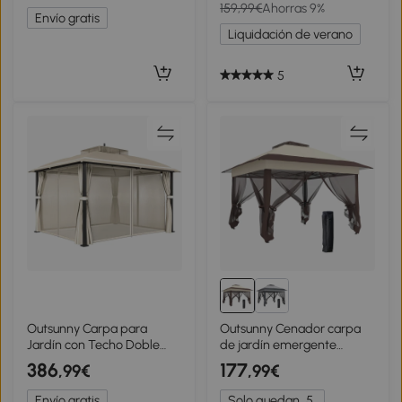
159,99€
Ahorras 9%
Cremallera + ganchos de
UV Marrón y Beige
Envío gratis
sujeción
Liquidación de verano
5
Outsunny Carpa para
Outsunny Cenador carpa
Jardín con Techo Doble
de jardín emergente
Cenador con Mosquiteras y
plegable acero poliéster
386
177
,99€
,99€
Cortinas para Exterior
mosquiteras + bolsa de
Terraza 370x303x290 cm
transporte con ruedas
Envío gratis
Solo quedan
5