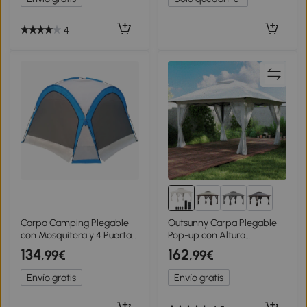
Beige
caqui Marrón
4
Carpa Camping Plegable
Outsunny Carpa Plegable
con Mosquitera y 4 Puertas,
Pop-up con Altura
350x350x260 Cm, Azul y
Ajustable Protección
134
162
,99€
,99€
Gris
UV50+ Doble Techo y
Mosquiteras 4x4x2,8 m
Envío gratis
Envío gratis
Crema