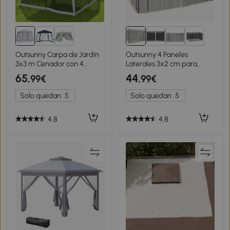
2+
Outsunny Carpa de Jardín
Outsunny 4 Paneles
3x3 m Cenador con 4
Laterales 3x2 cm para
Partes Laterales Mosquitera
Carpa de Jardín Tela
65
44
,99€
,99€
con Cremallera Protección
Mosquitera para Cenador
UV Impermeable para
Gazebo con Cremalleras y
Solo quedan
5
Solo quedan
5
Patio Exterior Eventos
Anillas Negro
Fiesta Gris
4.8
4.8