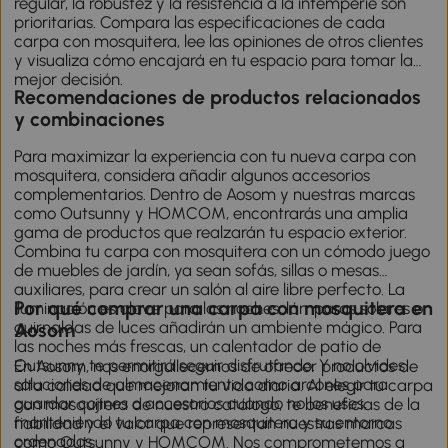
regular, la robustez y la resistencia a la intemperie son
prioritarias. Compara las especificaciones de cada
carpa con mosquitera, lee las opiniones de otros clientes
y visualiza cómo encajará en tu espacio para tomar la
mejor decisión.
Recomendaciones de productos relacionados
y combinaciones
Para maximizar la experiencia con tu nueva carpa con
mosquitera, considera añadir algunos accesorios
complementarios. Dentro de Aosom y nuestras marcas
como
Outsunny
y
HOMCOM
, encontrarás una amplia
gama de productos que realzarán tu espacio exterior.
Combina tu carpa con mosquitera con un cómodo juego
de muebles de jardín, ya sean sofás, sillas o mesas
auxiliares, para crear un salón al aire libre perfecto. La
Por qué comprar una carpa con mosquitera en
iluminación es clave para las noches; lámparas solares o
guirnaldas de luces añadirán un ambiente mágico. Para
Aosom
las noches más frescas, un calentador de patio de
Outsunny te permitirá seguir disfrutando. Y no olvides
En Aosom, nos enorgullecemos de ofrecer productos de
soluciones de almacenamiento como arcones para
alta calidad que mejoran tu vida diaria. Al elegir tu carpa
guardar cojines o accesorios cuando no los uses,
con mosquitera de nuestro catálogo, te beneficias de la
manteniendo tu carpa con mosquitera y su entorno
fiabilidad y el valor que representan nuestras marcas
ordenados.
como Outsunny y HOMCOM. Nos comprometemos a