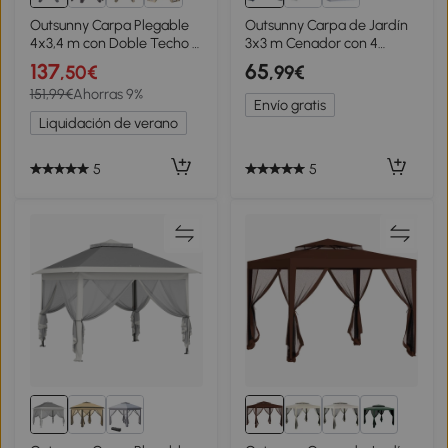
Outsunny Carpa Plegable
Outsunny Carpa de Jardín
4x3,4 m con Doble Techo 6
3x3 m Cenador con 4
Mosquiteras Extraíbles y
Partes Laterales Mosquitera
137
65
,50€
,99€
Bolsa de Transporte Anti-
con Cremallera Protección
151,99€
Ahorras 9%
UV Gris
UV Impermeable para
Envío gratis
Patio Exterior Eventos
Liquidación de verano
Fiesta Azul
5
5
1+