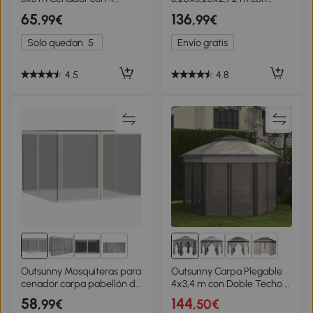
Partes Laterales Mosquitera
Doble Techo Altura
65
136
,99€
,99€
con Cremallera Protección
Ajustable Mosquiteras
UV Impermeable para
Protección UV30+ y Bolsa
Solo quedan
5
Envío gratis
Patio Exterior Eventos
de Transporte Gris
Fiesta Crema
4.5
4.8
2+
Outsunny Mosquiteras para
Outsunny Carpa Plegable
cenador carpa pabellón de
4x3,4 m con Doble Techo 6
jardín 3x4 m - juego de 4
Mosquiteras Extraíbles y
58
144
,99€
,50€
mosquiteras con
Bolsa de Transporte Anti-