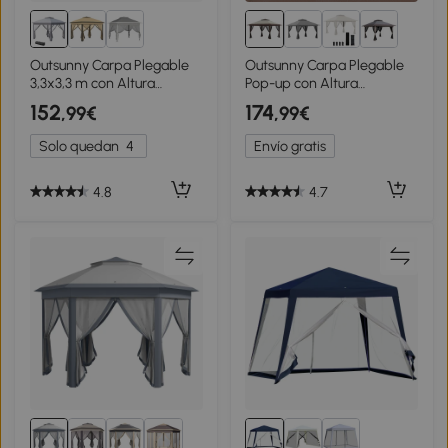
Outsunny Carpa Plegable
Outsunny Carpa Plegable
3,3x3,3 m con Altura
Pop-up con Altura
Ajustable Doble Techo 4
Ajustable Protección
152
174
,99€
,99€
Mosquiteras Extraíbles y
UV50+ Doble Techo y
Bolsa de Transporte Anti-
Mosquiteras 4x4x2,8 m
Solo quedan
4
Envío gratis
UV Gris
Beige
4.8
4.7