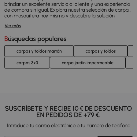
brindar un excelente servicio al cliente y una experiencia
de compra sin igual. Explora nuestra selección de carpas
con mosquitera hoy mismo y descubre la solución
perfecta para disfrutar de tu espacio exterior con total
Ver más
tranquilidad, sabiendo que has invertido en calidad y
durabilidad.
Búsquedas populares
carpas y toldos marrón
carpas y toldos
carpas 3x3
carpa jardin impermeable
SUSCRÍBETE Y RECIBE 10 € DE DESCUENTO
EN PEDIDOS DE +79 €.
Introduce tu correo electrónico o tu número de teléfono