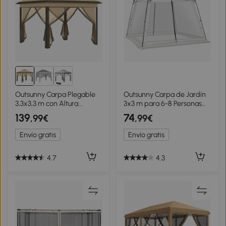
Outsunny Carpa Plegable
Outsunny Carpa de Jardín
3,3x3,3 m con Altura
3x3 m para 6-8 Personas
Ajustable Doble Techo 4
con 4 Mosquiteras y 2
139
74
,99€
,99€
Mosquiteras Extraíbles y
Puertas Protección UV50+
Bolsa de Transporte Anti-
con Bolsa de Transporte
Envío gratis
Envío gratis
UV Beige
Blanco
4.7
4.3